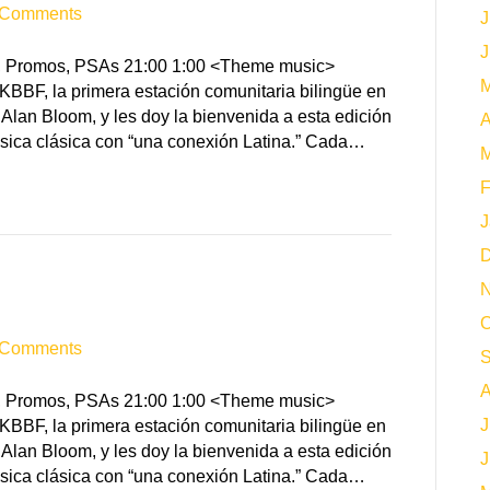
 Comments
J
J
ID, Promos, PSAs 21:00 1:00 <Theme music>
M
KBBF, la primera estación comunitaria bilingüe en
 Alan Bloom, y les doy la bienvenida a esta edición
A
sica clásica con “una conexión Latina.” Cada…
M
F
J
D
N
O
 Comments
S
A
ID, Promos, PSAs 21:00 1:00 <Theme music>
J
KBBF, la primera estación comunitaria bilingüe en
 Alan Bloom, y les doy la bienvenida a esta edición
J
sica clásica con “una conexión Latina.” Cada…