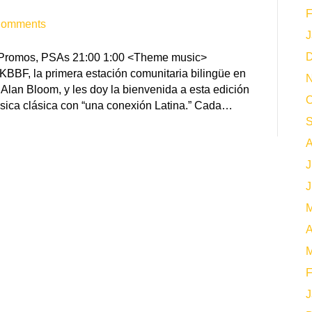
F
Comments
J
D
D, Promos, PSAs 21:00 1:00 <Theme music>
KBBF, la primera estación comunitaria bilingüe en
N
 Alan Bloom, y les doy la bienvenida a esta edición
O
sica clásica con “una conexión Latina.” Cada…
S
A
J
J
M
A
M
F
J