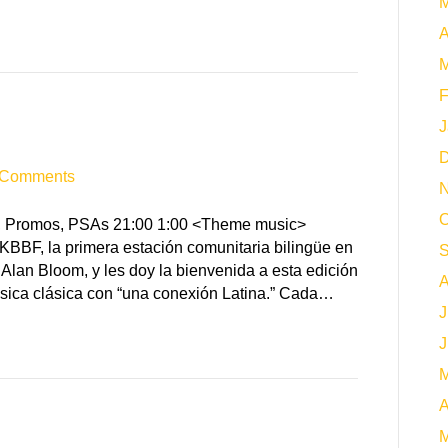
M
A
M
F
J
D
 Comments
N
O
ID, Promos, PSAs 21:00 1:00 <Theme music>
KBBF, la primera estación comunitaria bilingüe en
S
 Alan Bloom, y les doy la bienvenida a esta edición
A
sica clásica con “una conexión Latina.” Cada…
J
J
M
A
M