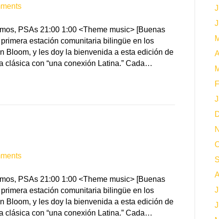
ments
J
J
Promos, PSAs 21:00 1:00 <Theme music> [Buenas
M
primera estación comunitaria bilingüe en los
n Bloom, y les doy la bienvenida a esta edición de
A
a clásica con “una conexión Latina.” Cada…
M
F
J
D
N
O
ments
S
A
Promos, PSAs 21:00 1:00 <Theme music> [Buenas
J
primera estación comunitaria bilingüe en los
n Bloom, y les doy la bienvenida a esta edición de
J
a clásica con “una conexión Latina.” Cada…