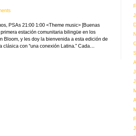
F
ents
J
D
romos, PSAs 21:00 1:00 <Theme music> [Buenas
primera estación comunitaria bilingüe en los
N
n Bloom, y les doy la bienvenida a esta edición de
O
a clásica con “una conexión Latina.” Cada…
S
A
J
J
M
A
M
F
J