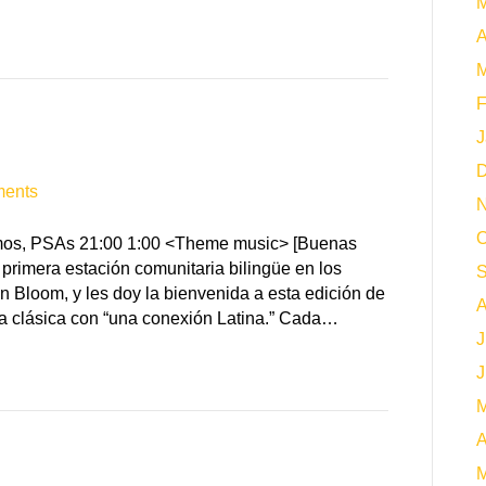
M
A
M
F
J
D
ents
N
O
romos, PSAs 21:00 1:00 <Theme music> [Buenas
primera estación comunitaria bilingüe en los
S
n Bloom, y les doy la bienvenida a esta edición de
A
a clásica con “una conexión Latina.” Cada…
J
J
M
A
M