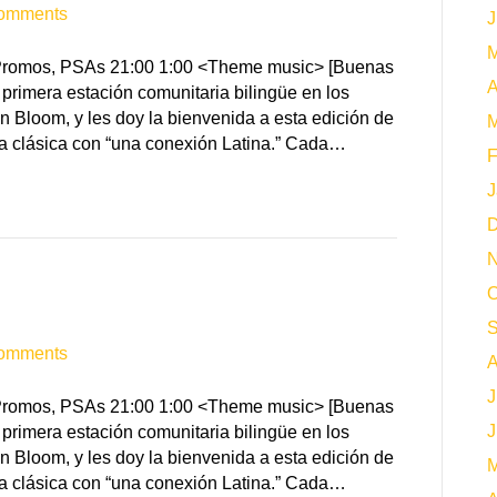
omments
J
M
, Promos, PSAs 21:00 1:00 <Theme music> [Buenas
A
primera estación comunitaria bilingüe en los
n Bloom, y les doy la bienvenida a esta edición de
M
a clásica con “una conexión Latina.” Cada…
F
J
D
N
O
S
omments
A
J
, Promos, PSAs 21:00 1:00 <Theme music> [Buenas
J
primera estación comunitaria bilingüe en los
n Bloom, y les doy la bienvenida a esta edición de
M
a clásica con “una conexión Latina.” Cada…