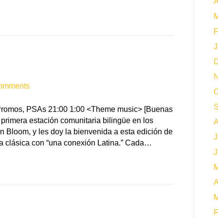
A
M
F
J
D
N
omments
O
S
, Promos, PSAs 21:00 1:00 <Theme music> [Buenas
primera estación comunitaria bilingüe en los
A
n Bloom, y les doy la bienvenida a esta edición de
J
a clásica con “una conexión Latina.” Cada…
J
M
A
M
F