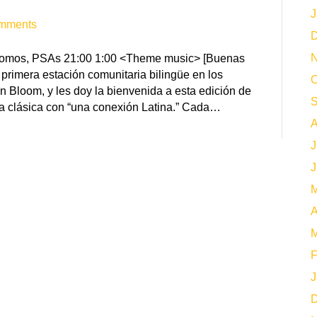
J
mments
D
N
 Promos, PSAs 21:00 1:00 <Theme music> [Buenas
primera estación comunitaria bilingüe en los
O
n Bloom, y les doy la bienvenida a esta edición de
S
a clásica con “una conexión Latina.” Cada…
A
J
J
M
A
M
F
J
D