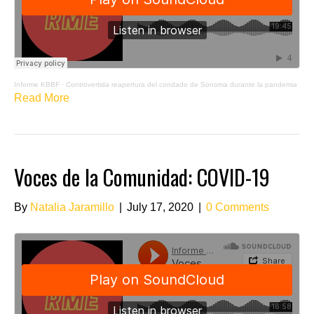
Informe KBBF
·
Controvertida reapertura del condado de Sonoma durante la pandemia
Read More
Voces de la Comunidad: COVID-19
By
Natalia Jaramillo
|
July 17, 2020
|
0 Comments