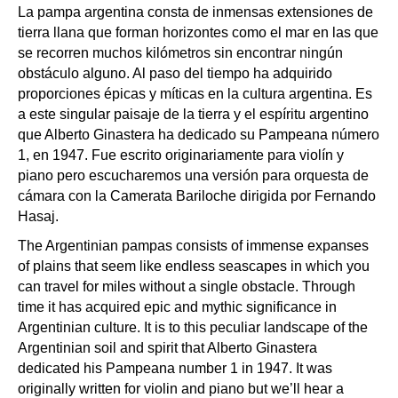
La pampa argentina consta de inmensas extensiones de
tierra llana que forman horizontes como el mar en las que
se recorren muchos kilómetros sin encontrar ningún
obstáculo alguno. Al paso del tiempo ha adquirido
proporciones épicas y míticas en la cultura argentina. Es
a este singular paisaje de la tierra y el espíritu argentino
que Alberto Ginastera ha dedicado su Pampeana número
1, en 1947. Fue escrito originariamente para violín y
piano pero escucharemos una versión para orquesta de
cámara con la Camerata Bariloche dirigida por Fernando
Hasaj.
The Argentinian pampas consists of immense expanses
of plains that seem like endless seascapes in which you
can travel for miles without a single obstacle. Through
time it has acquired epic and mythic significance in
Argentinian culture. It is to this peculiar landscape of the
Argentinian soil and spirit that Alberto Ginastera
dedicated his Pampeana number 1 in 1947. It was
originally written for violin and piano but we’ll hear a