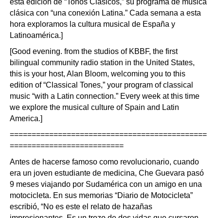
esta edición de “Tonos Clásicos,” su programa de música
clásica con “una conexión Latina.” Cada semana a esta
hora exploramos la cultura musical de España y
Latinoamérica.]
[Good evening. from the studios of KBBF, the first
bilingual community radio station in the United States,
this is your host, Alan Bloom, welcoming you to this
edition of “Classical Tones,” your program of classical
music “with a Latin connection.” Every week at this time
we explore the musical culture of Spain and Latin
America.]
=============================================
==========================
Antes de hacerse famoso como revolucionario, cuando
era un joven estudiante de medicina, Che Guevara pasó
9 meses viajando por Sudamérica con un amigo en una
motocicleta. En sus memorias “Diario de Motocicleta”
escribió, “No es este el relato de hazañas
impresionantes. Es un trozo de dos vidas que cursaron