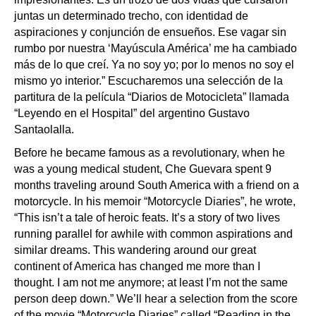
juntas un determinado trecho, con identidad de
aspiraciones y conjunción de ensueños. Ese vagar sin
rumbo por nuestra ‘Mayúscula América’ me ha cambiado
más de lo que creí. Ya no soy yo; por lo menos no soy el
mismo yo interior.” Escucharemos una selección de la
partitura de la película “Diarios de Motocicleta” llamada
“Leyendo en el Hospital” del argentino Gustavo
Santaolalla.
Before he became famous as a revolutionary, when he
was a young medical student, Che Guevara spent 9
months traveling around South America with a friend on a
motorcycle. In his memoir “Motorcycle Diaries”, he wrote,
“This isn’t a tale of heroic feats. It’s a story of two lives
running parallel for awhile with common aspirations and
similar dreams. This wandering around our great
continent of America has changed me more than I
thought. I am not me anymore; at least I’m not the same
person deep down.” We’ll hear a selection from the score
of the movie “Motorcycle Diaries” called “Reading in the