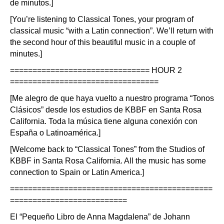
de minutos.]
[You’re listening to Classical Tones, your program of
classical music “with a Latin connection”. We’ll return with
the second hour of this beautiful music in a couple of
minutes.]
=============================== HOUR 2
=================================
[Me alegro de que haya vuelto a nuestro programa “Tonos
Clásicos” desde los estudios de KBBF en Santa Rosa
California. Toda la música tiene alguna conexión con
España o Latinoamérica.]
[Welcome back to “Classical Tones” from the Studios of
KBBF in Santa Rosa California. All the music has some
connection to Spain or Latin America.]
=============================================
==========================
El “Pequeño Libro de Anna Magdalena” de Johann