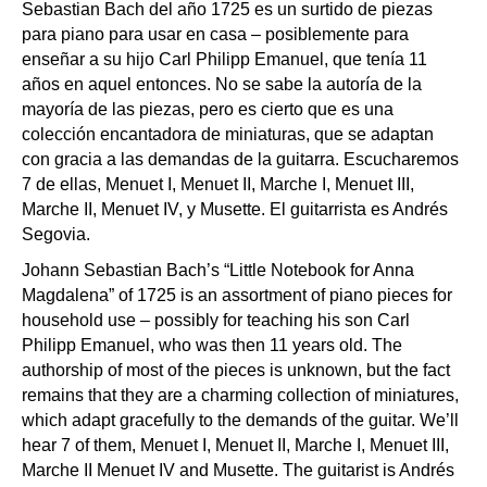
Sebastian Bach del año 1725 es un surtido de piezas
para piano para usar en casa – posiblemente para
enseñar a su hijo Carl Philipp Emanuel, que tenía 11
años en aquel entonces. No se sabe la autoría de la
mayoría de las piezas, pero es cierto que es una
colección encantadora de miniaturas, que se adaptan
con gracia a las demandas de la guitarra. Escucharemos
7 de ellas, Menuet I, Menuet II, Marche I, Menuet III,
Marche II, Menuet IV, y Musette. El guitarrista es Andrés
Segovia.
Johann Sebastian Bach’s “Little Notebook for Anna
Magdalena” of 1725 is an assortment of piano pieces for
household use – possibly for teaching his son Carl
Philipp Emanuel, who was then 11 years old. The
authorship of most of the pieces is unknown, but the fact
remains that they are a charming collection of miniatures,
which adapt gracefully to the demands of the guitar. We’ll
hear 7 of them, Menuet I, Menuet II, Marche I, Menuet III,
Marche II Menuet IV and Musette. The guitarist is Andrés