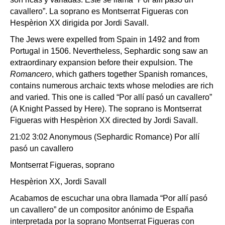
cavallero”. La soprano es Montserrat Figueras con
Hespèrion XX dirigida por Jordi Savall.
The Jews were expelled from Spain in 1492 and from
Portugal in 1506. Nevertheless, Sephardic song saw an
extraordinary expansion before their expulsion. The
Romancero
, which gathers together Spanish romances,
contains numerous archaic texts whose melodies are rich
and varied. This one is called “Por allí pasó un cavallero”
(A Knight Passed by Here). The soprano is Montserrat
Figueras with Hespèrion XX directed by Jordi Savall.
21:02 3:02 Anonymous (Sephardic Romance) Por allí
pasó un cavallero
Montserrat Figueras, soprano
Hespèrion XX, Jordi Savall
Acabamos de escuchar una obra llamada “Por allí pasó
un cavallero” de un compositor anónimo de España
interpretada por la soprano Montserrat Figueras con