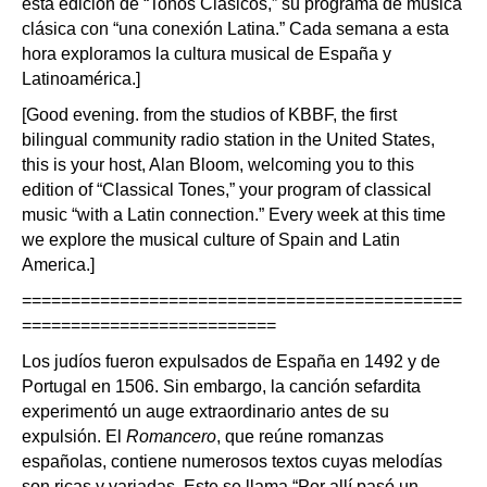
esta edición de “Tonos Clásicos,” su programa de música
clásica con “una conexión Latina.” Cada semana a esta
hora exploramos la cultura musical de España y
Latinoamérica.]
[Good evening. from the studios of KBBF, the first
bilingual community radio station in the United States,
this is your host, Alan Bloom, welcoming you to this
edition of “Classical Tones,” your program of classical
music “with a Latin connection.” Every week at this time
we explore the musical culture of Spain and Latin
America.]
=============================================
==========================
Los judíos fueron expulsados de España en 1492 y de
Portugal en 1506. Sin embargo, la canción sefardita
experimentó un auge extraordinario antes de su
expulsión. El
Romancero
, que reúne romanzas
españolas, contiene numerosos textos cuyas melodías
son ricas y variadas. Este se llama “Por allí pasó un