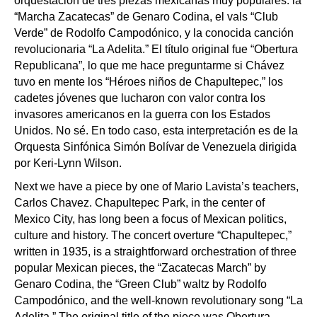
orquestación de tres piezas mexicanas muy populares: la
“Marcha Zacatecas” de Genaro Codina, el vals “Club
Verde” de Rodolfo Campodónico, y la conocida canción
revolucionaria “La Adelita.” El título original fue “Obertura
Republicana”, lo que me hace preguntarme si Chávez
tuvo en mente los “Héroes niños de Chapultepec,” los
cadetes jóvenes que lucharon con valor contra los
invasores americanos en la guerra con los Estados
Unidos. No sé. En todo caso, esta interpretación es de la
Orquesta Sinfónica Simón Bolívar de Venezuela dirigida
por Keri-Lynn Wilson.
Next we have a piece by one of Mario Lavista’s teachers,
Carlos Chavez. Chapultepec Park, in the center of
Mexico City, has long been a focus of Mexican politics,
culture and history. The concert overture “Chapultepec,”
written in 1935, is a straightforward orchestration of three
popular Mexican pieces, the “Zacatecas March” by
Genaro Codina, the “Green Club” waltz by Rodolfo
Campodónico, and the well-known revolutionary song “La
Adelita.” The original title of the piece was Obertura