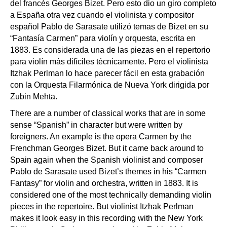
del francés Georges Bizet. Pero esto dio un giro completo
a España otra vez cuando el violinista y compositor
español Pablo de Sarasate utilizó temas de Bizet en su
“Fantasía Carmen” para violín y orquesta, escrita en
1883. Es considerada una de las piezas en el repertorio
para violín más difíciles técnicamente. Pero el violinista
Itzhak Perlman lo hace parecer fácil en esta grabación
con la Orquesta Filarmónica de Nueva York dirigida por
Zubin Mehta.
There are a number of classical works that are in some
sense “Spanish” in character but were written by
foreigners. An example is the opera Carmen by the
Frenchman Georges Bizet. But it came back around to
Spain again when the Spanish violinist and composer
Pablo de Sarasate used Bizet’s themes in his “Carmen
Fantasy” for violin and orchestra, written in 1883. It is
considered one of the most technically demanding violin
pieces in the repertoire. But violinist Itzhak Perlman
makes it look easy in this recording with the New York