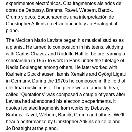
experimentos electrónicos. Cita fragmentos aislados de
obras de Debussy, Brahms, Ravel, Webern, Bartók,
Crumb y otros. Escucharemos una interpretación de
Christopher Adkins en el violonchelo y Jo Boatright al
piano.
The Mexican Mario Lavista began his musical studies as
a pianist. He turned to composition in his teens, studying
with Carlos Chavez and Rodolfo Halffter before earning a
scholarship in 1967 to work in Paris under the tutelage of
Nadia Boulanger, among others. He later worked with
Karlheinz Stockhausen, Iannis Xenakis and Györgi Ligetti
in Germany. During the 1970s he composed in the field of
electroacoustic music. The piece we are about to hear,
called “Quotations” was composed a couple of years after
Lavista had abandoned his electronic experiments. It
quotes isolated fragments from works by Debussy,
Brahms, Ravel, Webern, Bartók, Crumb and others. We’ll
hear a performance by Christopher Adkins on cello and
Jo Boatright at the piano.