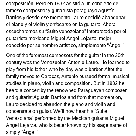
composición. Pero en 1932 asistió a un concierto del
famoso compositor y guitarrista paraguayo Agustín
Barrios y desde ese momento Lauro decidió abandonar
el piano y el violín y enfocarse en la guitarra. Ahora
escucharemos su “Suite venezolana” interpretada por el
guitarrista mexicano Miguel Ángel Lejarza, mejor
conocido por su nombre artístico, simplemente “Ángel.”
One of the foremost composers for the guitar in the 20th
century was the Venezuelan Antonio Lauro. He learned to
play from his father, who by day was a barber. After the
family moved to Caracas, Antonio pursued formal musical
studies in piano, violin and composition. But in 1932 he
heard a concert by the renowned Paraguayan composer
and guitarist Agustín Barrios and from that moment on,
Lauro decided to abandon the piano and violin and
concentrate on guitar. We’ll now hear his “Suite
Venezolana” performed by the Mexican guitarist Miguel
Ángel Lejarza, who is better known by his stage name of
simply “Ángel.”