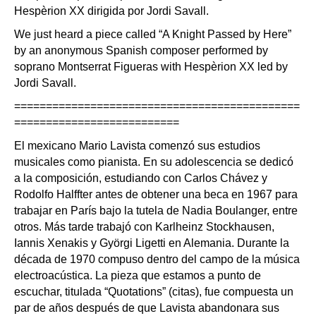
Hespèrion XX dirigida por Jordi Savall.
We just heard a piece called “A Knight Passed by Here”
by an anonymous Spanish composer performed by
soprano Montserrat Figueras with Hespèrion XX led by
Jordi Savall.
=============================================
==========================
El mexicano Mario Lavista comenzó sus estudios
musicales como pianista. En su adolescencia se dedicó
a la composición, estudiando con Carlos Chávez y
Rodolfo Halffter antes de obtener una beca en 1967 para
trabajar en París bajo la tutela de Nadia Boulanger, entre
otros. Más tarde trabajó con Karlheinz Stockhausen,
Iannis Xenakis y Györgi Ligetti en Alemania. Durante la
década de 1970 compuso dentro del campo de la música
electroacústica. La pieza que estamos a punto de
escuchar, titulada “Quotations” (citas), fue compuesta un
par de años después de que Lavista abandonara sus