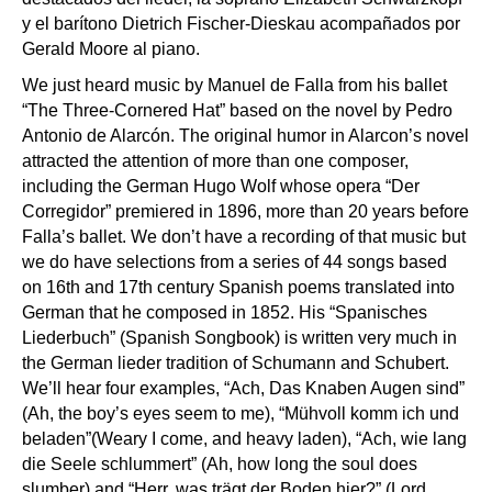
y el barítono Dietrich Fischer-Dieskau acompañados por
Gerald Moore al piano.
We just heard music by Manuel de Falla from his ballet
“The Three-Cornered Hat” based on the novel by Pedro
Antonio de Alarcón. The original humor in Alarcon’s novel
attracted the attention of more than one composer,
including the German Hugo Wolf whose opera “Der
Corregidor” premiered in 1896, more than 20 years before
Falla’s ballet. We don’t have a recording of that music but
we do have selections from a series of 44 songs based
on 16th and 17th century Spanish poems translated into
German that he composed in 1852. His “Spanisches
Liederbuch” (Spanish Songbook) is written very much in
the German lieder tradition of Schumann and Schubert.
We’ll hear four examples, “Ach, Das Knaben Augen sind”
(Ah, the boy’s eyes seem to me), “Mühvoll komm ich und
beladen”(Weary I come, and heavy laden), “Ach, wie lang
die Seele schlummert” (Ah, how long the soul does
slumber) and “Herr, was trägt der Boden hier?” (Lord,