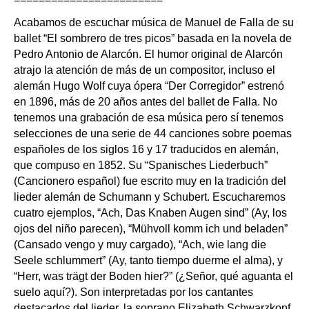
Acabamos de escuchar música de Manuel de Falla de su
ballet “El sombrero de tres picos” basada en la novela de
Pedro Antonio de Alarcón. El humor original de Alarcón
atrajo la atención de más de un compositor, incluso el
alemán Hugo Wolf cuya ópera “Der Corregidor” estrenó
en 1896, más de 20 años antes del ballet de Falla. No
tenemos una grabación de esa música pero sí tenemos
selecciones de una serie de 44 canciones sobre poemas
españoles de los siglos 16 y 17 traducidos en alemán,
que compuso en 1852. Su “Spanisches Liederbuch”
(Cancionero español) fue escrito muy en la tradición del
lieder alemán de Schumann y Schubert. Escucharemos
cuatro ejemplos, “Ach, Das Knaben Augen sind” (Ay, los
ojos del niño parecen), “Mühvoll komm ich und beladen”
(Cansado vengo y muy cargado), “Ach, wie lang die
Seele schlummert” (Ay, tanto tiempo duerme el alma), y
“Herr, was trägt der Boden hier?” (¿Señor, qué aguanta el
suelo aquí?). Son interpretadas por los cantantes
destacados del lieder, la soprano Elizabeth Schwarzkopf