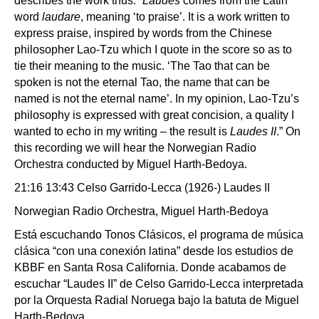
describes the work thus: “
Laudes
comes from the Latin
word
laudare
, meaning ‘to praise’. It is a work written to
express praise, inspired by words from the Chinese
philosopher Lao-Tzu which I quote in the score so as to
tie their meaning to the music. ‘The Tao that can be
spoken is not the eternal Tao, the name that can be
named is not the eternal name’. In my opinion, Lao-Tzu’s
philosophy is expressed with great concision, a quality I
wanted to echo in my writing – the result is
Laudes II
.” On
this recording we will hear the Norwegian Radio
Orchestra conducted by Miguel Harth-Bedoya.
21:16 13:43 Celso Garrido-Lecca (1926-) Laudes II
Norwegian Radio Orchestra, Miguel Harth-Bedoya
Está escuchando Tonos Clásicos, el programa de música
clásica “con una conexión latina” desde los estudios de
KBBF en Santa Rosa California. Donde acabamos de
escuchar “Laudes II” de Celso Garrido-Lecca interpretada
por la Orquesta Radial Noruega bajo la batuta de Miguel
Harth-Bedoya.