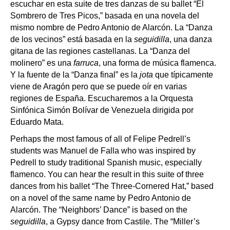
escuchar en esta suite de tres danzas de su ballet “El
Sombrero de Tres Picos,” basada en una novela del
mismo nombre de Pedro Antonio de Alarcón. La “Danza
de los vecinos” está basada en la
seguidilla
, una danza
gitana de las regiones castellanas. La “Danza del
molinero” es una
farruca
, una forma de música flamenca.
Y la fuente de la “Danza final” es la
jota
que típicamente
viene de Aragón pero que se puede oír en varias
regiones de España. Escucharemos a la Orquesta
Sinfónica Simón Bolívar de Venezuela dirigida por
Eduardo Mata.
Perhaps the most famous of all of Felipe Pedrell’s
students was Manuel de Falla who was inspired by
Pedrell to study traditional Spanish music, especially
flamenco. You can hear the result in this suite of three
dances from his ballet “The Three-Cornered Hat,” based
on a novel of the same name by Pedro Antonio de
Alarcón. The “Neighbors’ Dance” is based on the
seguidilla
, a Gypsy dance from Castile. The “Miller’s