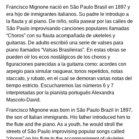
Francisco Mignone nació en São Paulo Brasil en 1897 y
era hijo de inmigrantes italianos. Su padre le introdujo a
la flauta y al piano. De niño, solía pasear por las calles de
São Paulo improvisando canciones populares llamadas
“Choros” con su flauta acompañada de ukeleles y
guitarras. De adulto escribió una serie de valses para
piano llamados “Valsas Brasileiras”. En estas obras se
pueden oír los ecos nostálgicos de los choros y
figuraciones parecidas a la guitarra como: acordes con
arpegio para simular rasguear, tonos repetidos, notas
staccato, y rubato, en el cual se demoran varias notas del
tiempo estricto. Escucharemos las números 6 y 7
interpretadas por la pianista portugués Alexandra
Mascolo-David.
Francisco Mignone was born in São Paulo Brazil in 1897,
the son of Italian immigrants. His father introduced him to
the flute and the piano. As a youth, he would stroll the
streets of São Paulo improvising popular songs called
“choros” on his flute to the accompaniment of ukuleles