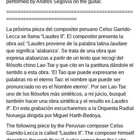
performed by Andrés Segovia on the guitar.
=============================================
=========================
La próxima pieza del compositor peruano Celso Garrido-
Lecca se llama “Laudes II”. El compositor presenta la
obra así: “
Laudes
proviene de la palabra latina
laudare
que significa ‘alabanza’. Se trata de una obra que
expresa alabanzas a partir de un texto que recogí del
filósofo chino Lao-Tse y que cito en la partitura dándole el
sentido a esta obra. ‘El Tao que puede expresarse en
palabras no el eterno Tao: el nombre que puede ser
pronunciado no es el Nombre eterno’. Por ser Lao-Tse
uno de los filósofos más sintéticos, a mi juicio, busqué
también hacer una obra sintética y el resulto es
Laudes
II
“. En esta grabación escucharemos a la Orquesta Radial
Noruega dirigida por Miguel Harth-Bedoya.
The following piece by the Peruvian composer Celso
Garrido-Lecca is called “Laudes II”. The composer himself