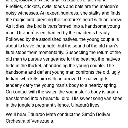
Fireflies, crickets, owls, toads and bats are the maiden’s
noisy witnesses. An expert huntress, she stalks and finds
the magic bird, piercing the creature’s heart with an arrow.
As it dies, the bird is transformed into a handsome young
man. Uirapurú is enchanted by the maiden’s beauty.
Followed by the astonished natives, the young couple is
about to leave the jungle, but the sound of the old man’s
flute stops them momentarily. Suspecting the return of the
old man to pursue vengeance for the beating, the natives
hide in the thicket, abandoning the young couple. The
handsome and defiant young man confronts the old, ugly
Indian, who kills him with an arrow. The native girls
tenderly carry the young man’s body to a nearby spring.
On contact with the water, the youngster’s body is again
transformed into a beautiful bird. His sweet song vanishes
in the jungle’s pregnant silence. Uirapurú lives!
We’ll hear Eduardo Mata conduct the Simón Bolívar
Orchestra of Venezuela.