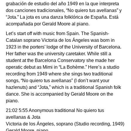
grabación de estudio del año 1949 en la que interpreta
dos canciones tradicionales, “No quiero tus avellanas” y
“Jota.” La jota es una danza folklórica de España. Está
acompañada por Gerald Moore al piano.
Let’s start off with music from Spain. The Spanish-
Catalan soprano Victoria de los Ángeles was born in
1923 in the porters’ lodge of the University of Barcelona.
Her father was the university caretaker. While still a
student at the Barcelona Conservatory she made her
operatic debut as Mimi in “La Bohème.” Here’s a studio
recording from 1949 where she sings two traditional
songs, “No quiero tus avellanas” (I don’t want your
hazlenuts) and “Jota,” which is a traditional Spanish folk
dance. She is accompanied by Gerald Moore on the
piano.
21:02 5:55 Anonymous traditional No quiero tus
avellanas & Jota
Victoria de los Ángeles, soprano (Studio recording, 1949)
Gerald Moore, piano