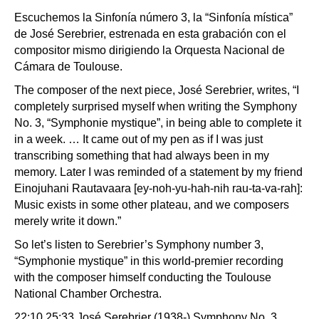
Escuchemos la Sinfonía número 3, la “Sinfonía mística”
de José Serebrier, estrenada en esta grabación con el
compositor mismo dirigiendo la Orquesta Nacional de
Cámara de Toulouse.
The composer of the next piece, José Serebrier, writes, “I
completely surprised myself when writing the Symphony
No. 3, “Symphonie mystique”, in being able to complete it
in a week. … It came out of my pen as if I was just
transcribing something that had always been in my
memory. Later I was reminded of a statement by my friend
Einojuhani Rautavaara [ey-noh-yu-hah-nih rau-ta-va-rah]:
Music exists in some other plateau, and we composers
merely write it down.”
So let’s listen to Serebrier’s Symphony number 3,
“Symphonie mystique” in this world-premier recording
with the composer himself conducting the Toulouse
National Chamber Orchestra.
22:10 25:33 José Serebrier (1938-) Symphony No. 3