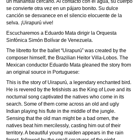
un manantial cercano. Al contacto con el agua, su cuerpo
se convierte otra vez en un pájaro bonito. Su dulce
canción se desvanece en el silencio elocuente de la
selva. ¡Uirapurú vive!
Escucharemos a Eduardo Mata dirigir la Orquesta
Sinfónica Simón Bolívar de Venezuela.
The libretto for the ballet “Uirapurú” was created by the
composer himself, the Brazilian Heitor Villa-Lobos. The
Mexican conductor Eduardo Mata gleaned the story from
an original source in Portuguese:
This is the story of Uirapurú, a legendary enchanted bird.
He is revered by the fetishists as the King of Love and its
nocturnal song captivated the natives who come in its
search. Some of them come across an old and ugly
Indian playing his flute in the middle of the jungle.
Sensing that the old man might be a bad omen, the
natives beat him mercilessly, casting him out of their
territory. A beautiful young maiden appears in the rain
forest, followed by the small creatures of the night.