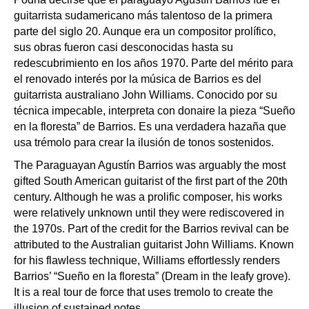
guitarrista sudamericano más talentoso de la primera
parte del siglo 20. Aunque era un compositor prolífico,
sus obras fueron casi desconocidas hasta su
redescubrimiento en los años 1970. Parte del mérito para
el renovado interés por la música de Barrios es del
guitarrista australiano John Williams. Conocido por su
técnica impecable, interpreta con donaire la pieza “Sueño
en la floresta” de Barrios. Es una verdadera hazaña que
usa trémolo para crear la ilusión de tonos sostenidos.
The Paraguayan Agustín Barrios was arguably the most
gifted South American guitarist of the first part of the 20th
century. Although he was a prolific composer, his works
were relatively unknown until they were rediscovered in
the 1970s. Part of the credit for the Barrios revival can be
attributed to the Australian guitarist John Williams. Known
for his flawless technique, Williams effortlessly renders
Barrios’ “Sueño en la floresta” (Dream in the leafy grove).
It is a real tour de force that uses tremolo to create the
illusion of sustained notes.