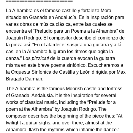
=========================
La Alhambra es el famoso castillo y fortaleza Mora
situado en Granada en Andalucía. Es la inspiración para
varias obras de música clásica, entre las cuales se
encuentra el “Preludio para un Poema a la Alhambra” de
Joaquín Rodrigo. El compositor describe el comienzo de
la pieza así: “En el atardecer suspira una guitarra y allá
casi en la Alhambra fulguran los ritmos que agita la
danza.” Los
pizzicati
de la cuerda evocan la guitarra
misma en este breve poema sinfónico. Escucharemos a
la Orquesta Sinfónica de Castilla y León dirigida por Max
Bragado Darman.
The Alhambra is the famous Moorish castle and fortress
of Granada, Andalusia. It is the inspiration for several
works of classical music, including the “Prelude for a
poem at the Alhambra” by Joaquín Rodrigo. The
composer describes the beginning of the piece thus: “At
twilight a guitar sighs, and over there, almost at the
Alhambra, flash the rhythms which inflame the dance.”