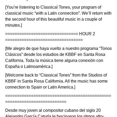
[You’re listening to Classical Tones, your program of
classical music “with a Latin connection”. We’ll return with
the second hour of this beautiful music in a couple of
minutes.]
=============================== HOUR 2
=================================
[Me alegro de que haya vuelto a nuestro programa “Tonos
Clásicos” desde los estudios de KBBF en Santa Rosa
California. Toda la música tiene alguna conexión con
España o Latinoamérica.]
[Welcome back to “Classical Tones” from the Studios of
KBBF in Santa Rosa California. All the music has some
connection to Spain or Latin America.]
=============================================
==========================
Desde muy joven al compositor cubano del siglo 20
Alejandro García Caturla le fascinaron los ritmos afro-