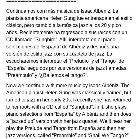
=========================
Continuamos con más música de Isaac Albéniz. La
pianista americana Helen Sung fue entrenada en el estilo
clásico, pero cambió a la música jazz a los 20 y pico
años. Recientemente ha regresado a sus raíces con un
CD llamado “Sungbird”. Allí, interpreta en el piano
selecciones de “España” de Albéniz y después una
versión de estilo jazz con su cuarteto de jazz. La
escucharemos interpretar el “Preludio” y el “Tango” de
“España” seguidos por sus versiones de jazz llamadas
“Preámbulo” y “¿Bailemos el tango?”.
Now we continue with more music by Isaac Albéniz. The
American pianist Helen Sung was classically trained, but
turned to jazz in her early 20s. Recently she has returned
to her roots with a CD called “Sungbird”. In it, she plays
piano selections from “España” by Albéniz and then does
a “jazzed up” version with her jazz quartet. We’ll hear her
play the Prelude and Tango from España and then her
jazz versions, called “Preamble” and “Shall We Tango?”.