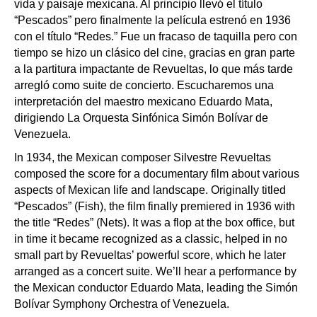
vida y paisaje mexicana. Al principio llevó el título
“Pescados” pero finalmente la película estrenó en 1936
con el título “Redes.” Fue un fracaso de taquilla pero con
tiempo se hizo un clásico del cine, gracias en gran parte
a la partitura impactante de Revueltas, lo que más tarde
arregló como suite de concierto. Escucharemos una
interpretación del maestro mexicano Eduardo Mata,
dirigiendo La Orquesta Sinfónica Simón Bolívar de
Venezuela.
In 1934, the Mexican composer Silvestre Revueltas
composed the score for a documentary film about various
aspects of Mexican life and landscape. Originally titled
“Pescados” (Fish), the film finally premiered in 1936 with
the title “Redes” (Nets). It was a flop at the box office, but
in time it became recognized as a classic, helped in no
small part by Revueltas’ powerful score, which he later
arranged as a concert suite. We’ll hear a performance by
the Mexican conductor Eduardo Mata, leading the Simón
Bolívar Symphony Orchestra of Venezuela.