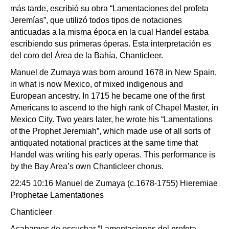
más tarde, escribió su obra “Lamentaciones del profeta
Jeremías”, que utilizó todos tipos de notaciones
anticuadas a la misma época en la cual Handel estaba
escribiendo sus primeras óperas. Esta interpretación es
del coro del Área de la Bahía, Chanticleer.
Manuel de Zumaya was born around 1678 in New Spain,
in what is now Mexico, of mixed indigenous and
European ancestry. In 1715 he became one of the first
Americans to ascend to the high rank of Chapel Master, in
Mexico City. Two years later, he wrote his “Lamentations
of the Prophet Jeremiah”, which made use of all sorts of
antiquated notational practices at the same time that
Handel was writing his early operas. This performance is
by the Bay Area’s own Chanticleer chorus.
22:45 10:16 Manuel de Zumaya (c.1678-1755) Hieremiae
Prophetae Lamentationes
Chanticleer
Acabamos de escuchar “Lamentaciones del profeta