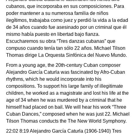
cubanos, que incorporaba en sus composiciones. Para
poder mantener a su numerosa familia de niños
ilegítimos, trabajaba como juez y perdió la vida a la edad
de 34 años cuando fue asesinado por un criminal que él
mismo había puesto en libertad bajo fianza.
Escucharemos su obra “Tres danzas cubanas” que
compuso cuando tenía tan sólo 22 años. Michael Tilson
Thomas dirige La Orquesta Sinfónica del Nuevo Mundo.
From a young age, the 20th-century Cuban composer
Alejandro García Caturla was fascinated by Afro-Cuban
rhythms, which he would incorporate into his
compositions. To support his large family of illegitimate
children, he worked as a magistrate and lost his life at the
age of 34 when he was murdered by a criminal that he
himself had placed on bail. We will hear his work “Three
Cuban Dances,” composed when he was just 22. Michael
Tilson Thomas conducts the The New World Symphony.
22:02 8:19 Alejandro García Caturla (1906-1940) Tres