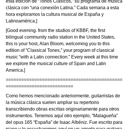
esta edición de “Tonos Clásicos,” su programa de música
clásica con “una conexión Latina.” Cada semana a esta
hora exploramos la cultura musical de España y
Latinoamérica.]
[Good evening. from the studios of KBBF, the first
bilingual community radio station in the United States,
this is your host, Alan Bloom, welcoming you to this
edition of “Classical Tones,” your program of classical
music “with a Latin connection.” Every week at this time
we explore the musical culture of Spain and Latin
America.]
=============================================
==========================
Como hemos mencionado anteriormente, guitarristas de
la música clásica suelen ampliar su repertorio
transcribiendo obras escritas originariamente para otros
instrumentos. Tenemos aquí otro ejemplo, “Malagueña”
del opus 165 “España” de Isaac Albéniz. Fue escrito para
piano y lo escucharemos aquí en un arreglo para guitarra,