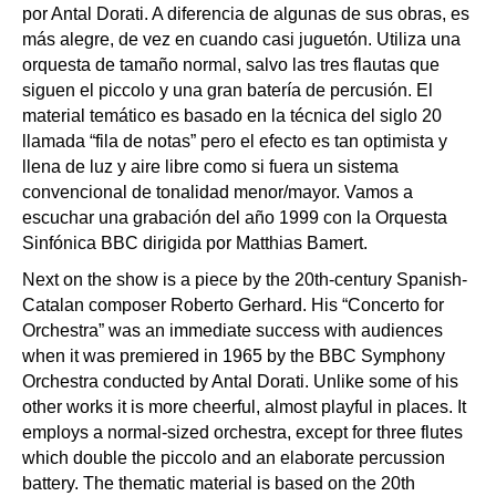
por Antal Dorati. A diferencia de algunas de sus obras, es
más alegre, de vez en cuando casi juguetón. Utiliza una
orquesta de tamaño normal, salvo las tres flautas que
siguen el piccolo y una gran batería de percusión. El
material temático es basado en la técnica del siglo 20
llamada “fila de notas” pero el efecto es tan optimista y
llena de luz y aire libre como si fuera un sistema
convencional de tonalidad menor/mayor. Vamos a
escuchar una grabación del año 1999 con la Orquesta
Sinfónica BBC dirigida por Matthias Bamert.
Next on the show is a piece by the 20th-century Spanish-
Catalan composer Roberto Gerhard. His “Concerto for
Orchestra” was an immediate success with audiences
when it was premiered in 1965 by the BBC Symphony
Orchestra conducted by Antal Dorati. Unlike some of his
other works it is more cheerful, almost playful in places. It
employs a normal-sized orchestra, except for three flutes
which double the piccolo and an elaborate percussion
battery. The thematic material is based on the 20th