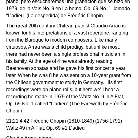
piano, pero escucharemos una grabación que se hizo en
1979, de la Vals No. 9 en La bemol Op. 69 No. 1 llamado
“L’adieu” (La despedida) de Frédéric Chopin.
The great 20th century Chilean pianist Claudio Arrau is
known for his interpretations of a vast repertoire, ranging
from the Baroque to modern composers. Like many
virtuosos, Arrau was a child prodigy, but unlike most,
there had never been a single professional musician in
his family. At the age of 4 he was already reading
Beethoven sonatas and he gave his first concert a year
later. When he was 8 he was sent on a 10-year grant from
the Chilean government to study in Germany. His first
recordings were on piano rolls, but here we’ll hear a
recording he made in 1979 of the Waltz No. 9 in A Flat,
Op. 69 No. 1 called “L’adieu” (The Farewell) by Frédéric
Chopin.
21:21 4:42 Frédéric Chopin (1810-1849) (1756-1791)
Waltz #9 in A Flat, Op. 69 #1 L’adieu