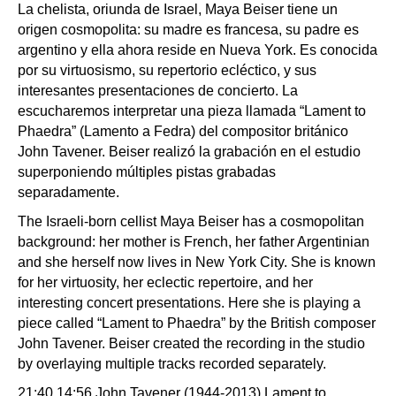
La chelista, oriunda de Israel, Maya Beiser tiene un
origen cosmopolita: su madre es francesa, su padre es
argentino y ella ahora reside en Nueva York. Es conocida
por su virtuosismo, su repertorio ecléctico, y sus
interesantes presentaciones de concierto. La
escucharemos interpretar una pieza llamada “Lament to
Phaedra” (Lamento a Fedra) del compositor británico
John Tavener. Beiser realizó la grabación en el estudio
superponiendo múltiples pistas grabadas
separadamente.
The Israeli-born cellist Maya Beiser has a cosmopolitan
background: her mother is French, her father Argentinian
and she herself now lives in New York City. She is known
for her virtuosity, her eclectic repertoire, and her
interesting concert presentations. Here she is playing a
piece called “Lament to Phaedra” by the British composer
John Tavener. Beiser created the recording in the studio
by overlaying multiple tracks recorded separately.
21:40 14:56 John Tavener (1944-2013) Lament to