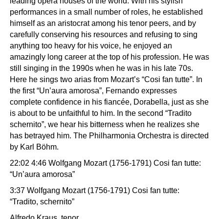
leading opera houses of the world. With his stylish
performances in a small number of roles, he established
himself as an aristocrat among his tenor peers, and by
carefully conserving his resources and refusing to sing
anything too heavy for his voice, he enjoyed an
amazingly long career at the top of his profession. He was
still singing in the 1990s when he was in his late 70s.
Here he sings two arias from Mozart’s “Cosi fan tutte”. In
the first “Un’aura amorosa”, Fernando expresses
complete confidence in his fiancée, Dorabella, just as she
is about to be unfaithful to him. In the second “Tradito
schernito”, we hear his bitterness when he realizes she
has betrayed him. The Philharmonia Orchestra is directed
by Karl Böhm.
22:02 4:46 Wolfgang Mozart (1756-1791) Cosi fan tutte:
“Un’aura amorosa”
3:37 Wolfgang Mozart (1756-1791) Cosi fan tutte:
“Tradito, schernito”
Alfredo Kraus, tenor