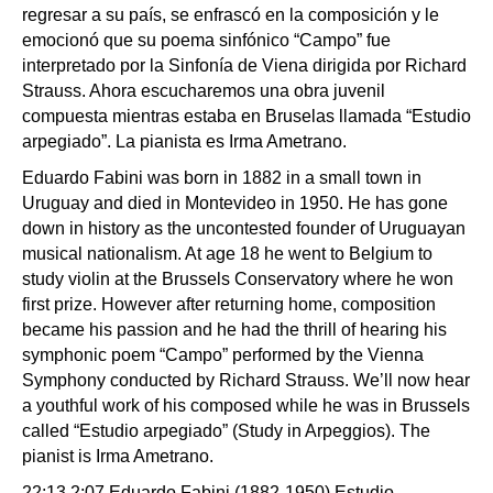
regresar a su país, se enfrascó en la composición y le
emocionó que su poema sinfónico “Campo” fue
interpretado por la Sinfonía de Viena dirigida por Richard
Strauss. Ahora escucharemos una obra juvenil
compuesta mientras estaba en Bruselas llamada “Estudio
arpegiado”. La pianista es Irma Ametrano.
Eduardo Fabini was born in 1882 in a small town in
Uruguay and died in Montevideo in 1950. He has gone
down in history as the uncontested founder of Uruguayan
musical nationalism. At age 18 he went to Belgium to
study violin at the Brussels Conservatory where he won
first prize. However after returning home, composition
became his passion and he had the thrill of hearing his
symphonic poem “Campo” performed by the Vienna
Symphony conducted by Richard Strauss. We’ll now hear
a youthful work of his composed while he was in Brussels
called “Estudio arpegiado” (Study in Arpeggios). The
pianist is Irma Ametrano.
22:13 2:07 Eduardo Fabini (1882-1950) Estudio