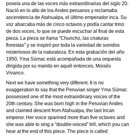
poseía una de las voces más extraordinarias del siglo 20.
Nació en lo alto de los Andes peruanos y reclamaba
ascendencia de Atahualpa, el último emperador inca. Su
voz abarcaba más de cinco octavos y podía cantar trino
de dos voces, lo que se puede escuchar al final de esta
pieza. La pieza se llama “Chuncho, las criaturas
florestas” y se inspiró por toda la variedad de sonidos
misteriosos de la naturaleza. En esta grabación del año
1950, Yma Súmac está acompañada de una orquesta
dirigida por su marido en aquél entonces, Moisés
Vivanco.
Next we have something very different. It is no
exaggeration to say that the Peruvian singer Yma Súmac
possessed one of the most extraordinary voices of the
20th century. She was born high in the Peruvian Andes
and claimed descent from Atahualpa, the last Incan
emperor. Her voice spanned more than five octaves and
she was able to sing a “double-voiced” trill, which you can
hear at the end of this piece. The piece is called