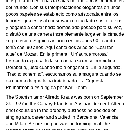
interpretando en todas la salas de ópera más importantes
del mundo. Con sus interpretaciones elegantes en unos
pocos papeles se estableció como aristócrata entre los
tenores iguales, y al conservar con cuidado sus recursos
y negarse a cantar nada demasiado pesado para su voz,
disfrutó de una carrera increíblemente larga en la cima de
su profesión. Siguió cantando en los años 90 cuando
tenía casi 80 años. Aquí canta dos arias de “Cosi fan
tutte” de Mozart. En la primera, “Un’aura amorosa”,
Fernando expresa toda su confianza en su prometida,
Dorabella, justo cuando iba a engañarlo. En la segunda,
“Tradito schernito”, escuchamos su amargura cuando se
da cuenta de que le ha traicionado. La Orquesta
Philharmonia es dirigida por Karl Böhm.
The Spanish tenor Alfredo Kraus was born on September
24, 1927 in the Canary Islands of Austrian descent. After a
brief excursion in the property business he decided on
singing as a career and studied in Barcelona, Valencia
and Milan. Before long he was performing in all the