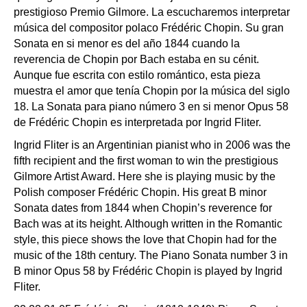
prestigioso Premio Gilmore. La escucharemos interpretar
música del compositor polaco Frédéric Chopin. Su gran
Sonata en si menor es del año 1844 cuando la
reverencia de Chopin por Bach estaba en su cénit.
Aunque fue escrita con estilo romántico, esta pieza
muestra el amor que tenía Chopin por la música del siglo
18. La Sonata para piano número 3 en si menor Opus 58
de Frédéric Chopin es interpretada por Ingrid Fliter.
Ingrid Fliter is an Argentinian pianist who in 2006 was the
fifth recipient and the first woman to win the prestigious
Gilmore Artist Award. Here she is playing music by the
Polish composer Frédéric Chopin. His great B minor
Sonata dates from 1844 when Chopin’s reverence for
Bach was at its height. Although written in the Romantic
style, this piece shows the love that Chopin had for the
music of the 18th century. The Piano Sonata number 3 in
B minor Opus 58 by Frédéric Chopin is played by Ingrid
Fliter.