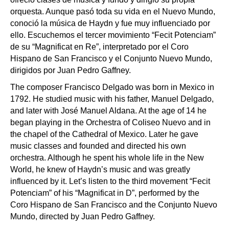
orquesta. Aunque pasó toda su vida en el Nuevo Mundo,
conoció la música de Haydn y fue muy influenciado por
ello. Escuchemos el tercer movimiento “Fecit Potenciam”
de su “Magnificat en Re”, interpretado por el Coro
Hispano de San Francisco y el Conjunto Nuevo Mundo,
dirigidos por Juan Pedro Gaffney.
The composer Francisco Delgado was born in Mexico in
1792. He studied music with his father, Manuel Delgado,
and later with José Manuel Aldana. At the age of 14 he
began playing in the Orchestra of Coliseo Nuevo and in
the chapel of the Cathedral of Mexico. Later he gave
music classes and founded and directed his own
orchestra. Although he spent his whole life in the New
World, he knew of Haydn’s music and was greatly
influenced by it. Let’s listen to the third movement “Fecit
Potenciam” of his “Magnificat in D”, performed by the
Coro Hispano de San Francisco and the Conjunto Nuevo
Mundo, directed by Juan Pedro Gaffney.