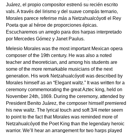
Juárez, el propio compositor estrenó su recién escrito
vals. A través del lirismo y del suave compás ternario,
Morales parece referirse más a Netzahualcóyotl el Rey
Poeta que al héroe de proporciones épicas.
Escucharemos un arreglo para dos harpas interpretado
por Mercedes Gómez y Janet Paulus.
Melesio Morales was the most important Mexican opera
composer of the 19th century. He was also a noted
teacher and theoretician, and among his students are
some of the more remarkable musicians of the next
generation. His work Netzahualcóyotl was described by
Morales himself as an “Elegant waltz.” It was written for a
ceremony commemorating the great Aztec king, held on
November 24th, 1869. During the ceremony, attended by
President Benito Juárez, the composer himself premiered
his new waltz. The lyrical touch and soft 3/4 meter seem
to point to the fact that Morales was reminded more of
Netzahualcóyotl the Poet King than the legendary heroic
warrior. We’ll hear an arrangement for two harps played