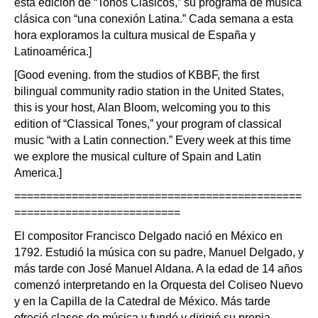
esta edición de “Tonos Clásicos,” su programa de música
clásica con “una conexión Latina.” Cada semana a esta
hora exploramos la cultura musical de España y
Latinoamérica.]
[Good evening. from the studios of KBBF, the first
bilingual community radio station in the United States,
this is your host, Alan Bloom, welcoming you to this
edition of “Classical Tones,” your program of classical
music “with a Latin connection.” Every week at this time
we explore the musical culture of Spain and Latin
America.]
=============================================
==========================
El compositor Francisco Delgado nació en México en
1792. Estudió la música con su padre, Manuel Delgado, y
más tarde con José Manuel Aldana. A la edad de 14 años
comenzó interpretando en la Orquesta del Coliseo Nuevo
y en la Capilla de la Catedral de México. Más tarde
ofreció clases de música y fundó y dirigió su propia