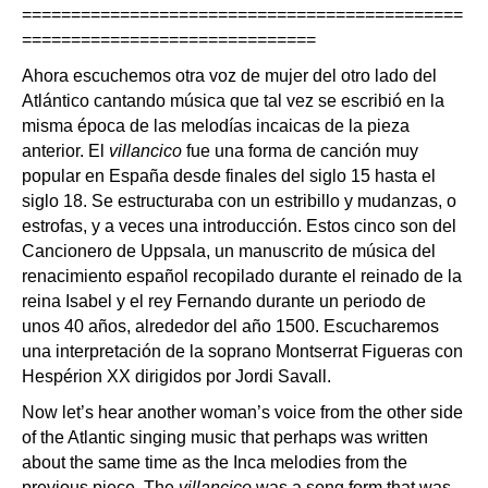
=============================================
==============================
Ahora escuchemos otra voz de mujer del otro lado del
Atlántico cantando música que tal vez se escribió en la
misma época de las melodías incaicas de la pieza
anterior. El
villancico
fue una forma de canción muy
popular en España desde finales del siglo 15 hasta el
siglo 18. Se estructuraba con un estribillo y mudanzas, o
estrofas, y a veces una introducción. Estos cinco son del
Cancionero de Uppsala, un manuscrito de música del
renacimiento español recopilado durante el reinado de la
reina Isabel y el rey Fernando durante un periodo de
unos 40 años, alrededor del año 1500. Escucharemos
una interpretación de la soprano Montserrat Figueras con
Hespérion XX dirigidos por Jordi Savall.
Now let’s hear another woman’s voice from the other side
of the Atlantic singing music that perhaps was written
about the same time as the Inca melodies from the
previous piece. The
villancico
was a song form that was