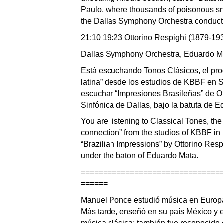
Paulo, where thousands of poisonous sn
the Dallas Symphony Orchestra conduc
21:10 19:23 Ottorino Respighi (1879-193
Dallas Symphony Orchestra, Eduardo M
Está escuchando Tonos Clásicos, el pro
latina” desde los estudios de KBBF en
escuchar “Impresiones Brasileñas” de Ot
Sinfónica de Dallas, bajo la batuta de 
You are listening to Classical Tones, the
connection” from the studios of KBBF in
“Brazilian Impressions” by Ottorino Res
under the baton of Eduardo Mata.
===============================
======
Manuel Ponce estudió música en Europa
Más tarde, enseñó en su país México y 
música clásica; también fue reconocido 