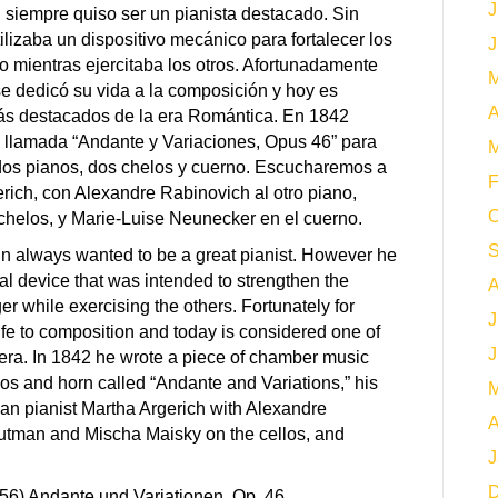
J
iempre quiso ser un pianista destacado. Sin
lizaba un dispositivo mecánico para fortalecer los
J
 mientras ejercitaba los otros. Afortunadamente
M
se dedicó su vida a la composición y hoy es
A
ás destacados de la era Romántica. En 1842
 llamada “Andante y Variaciones, Opus 46” para
M
dos pianos, dos chelos y cuerno. Escucharemos a
F
rich, con Alexandre Rabinovich al otro piano,
O
chelos, y Marie-Luise Neunecker en el cuerno.
S
always wanted to be a great pianist. However he
l device that was intended to strengthen the
A
r while exercising the others. Fortunately for
J
 life to composition and today is considered one of
J
era. In 1842 he wrote a piece of chamber music
los and horn called “Andante and Variations,” his
M
ian pianist Martha Argerich with Alexandre
A
Gutman and Mischa Maisky on the cellos, and
J
D
6) Andante und Variationen, Op. 46