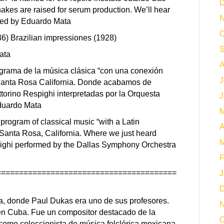
D
akes are raised for serum production.
We’ll hear
N
ted by Eduardo Mata
O
6) Brazilian impressiones (1928)
S
ata
A
grama de la música clásica “con una conexión
J
 Santa Rosa California. Donde acabamos de
torino Respighi interpretadas por la Orquesta
J
Eduardo Mata
M
 program of classical music “with a Latin
A
 Santa Rosa, California. Where we just heard
M
pighi performed by the Dallas Symphony Orchestra
F
========================================
J
D
, donde Paul Dukas era uno de sus profesores.
N
en Cuba. Fue un compositor destacado de la
O
como coleccionista de música folclórica mexicana.