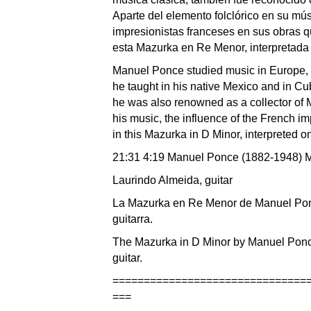
Aparte del elemento folclórico en su mús
impresionistas franceses en sus obras q
esta Mazurka en Re Menor, interpretada 
Manuel Ponce studied music in Europe,
he taught in his native Mexico and in Cu
he was also renowned as a collector of M
his music, the influence of the French imp
in this Mazurka in D Minor, interpreted o
21:31 4:19
Manuel Ponce (1882-1948) M
Laurindo Almeida, guitar
La Mazurka en Re Menor de Manuel Ponc
guitarra.
The Mazurka in D Minor by Manuel Ponc
guitar.
===============================
===