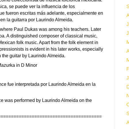
ica, se puede ver la influencia de los
S
ue fueron escritas más adelante, especialmente en
A
en la guitarra por Laurindo Almeida.
J
 where Paul Dukas was among his teachers. Later
J
ba. A distinguished composer of classical music,
M
exican folk music. Apart from the folk element in
ressionists is evident in his later works, especially
A
n the guitar by Laurindo Almeida.
M
azurka in D Minor
F
J
e fue interpretada por Laurindo Almeida en la
D
N
e was performed by Laurindo Almeida on the
O
S
========================================
A