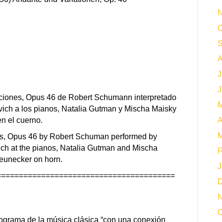
N
O
S
A
J
J
ciones, Opus 46 de Robert Schumann interpretado
M
vich a los pianos, Natalia Gutman y Mischa Maisky
n el cuerno.
A
M
ons, Opus 46 by Robert Schuman performed by
ch at the pianos, Natalia Gutman and Mischa
F
eunecker on horn.
J
========================================
D
N
O
ograma de la música clásica “con una conexión