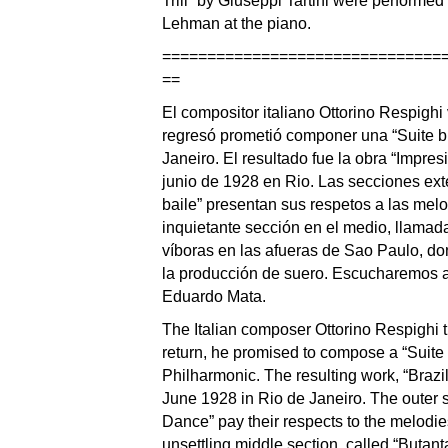
Trill” by Giuseppi Tartini were performe
Lehman at the piano.
===============================
==
El compositor italiano Ottorino Respighi
regresó prometió componer una “Suite br
Janeiro. El resultado fue la obra “Impres
junio de 1928 en Rio. Las secciones ext
baile” presentan sus respetos a las mel
inquietante sección en el medio, llamada
víboras en las afueras de Sao Paulo, do
la producción de suero. Escucharemos a 
Eduardo Mata.
The Italian composer Ottorino Respighi t
return, he promised to compose a “Suite 
Philharmonic. The resulting work, “Braz
June 1928 in Rio de Janeiro. The outer s
Dance” pay their respects to the melodi
unsettling middle section, called “Butanta