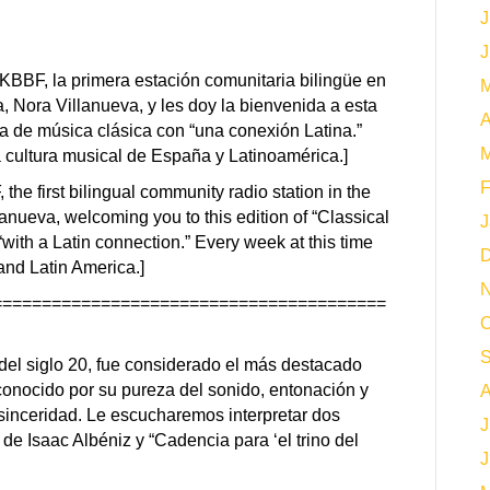
J
J
KBBF, la primera estación comunitaria bilingüe en
M
, Nora Villanueva, y les doy la bienvenida a esta
A
a de música clásica con “una conexión Latina.”
M
cultura musical de España y Latinoamérica.]
F
the first bilingual community radio station in the
llanueva, welcoming you to this edition of “Classical
J
with a Latin connection.” Every week at this time
D
and Latin America.]
N
========================================
O
S
del siglo 20, fue considerado el más destacado
conocido por su pureza del sonido, entonación y
A
sinceridad. Le escucharemos interpretar dos
J
” de Isaac Albéniz y “Cadencia para ‘el trino del
J