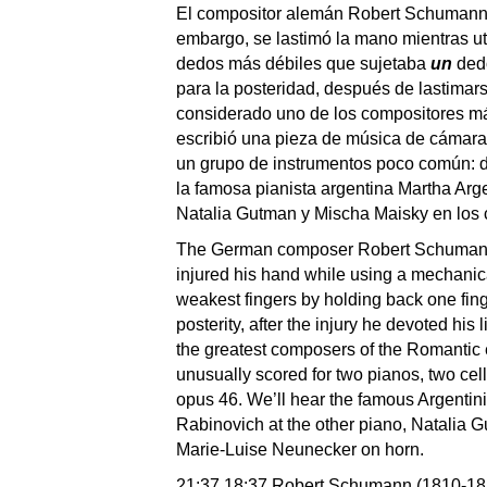
El compositor alemán Robert Schumann s
embargo, se lastimó la mano mientras uti
dedos más débiles que sujetaba
un
dedo
para la posteridad, después de lastimar
considerado uno de los compositores m
escribió una pieza de música de cámara
un grupo de instrumentos poco común: 
la famosa pianista argentina Martha Arge
Natalia Gutman y Mischa Maisky en los 
The German composer Robert Schumann 
injured his hand while using a mechanica
weakest fingers by holding back one finge
posterity, after the injury he devoted his
the greatest composers of the Romantic 
unusually scored for two pianos, two cel
opus 46. We’ll hear the famous Argentin
Rabinovich at the other piano, Natalia 
Marie-Luise Neunecker on horn.
21:37 18:37 Robert Schumann (1810-185