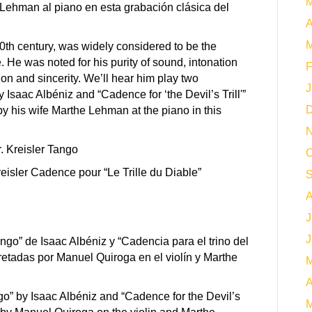
M
ehman al piano en esta grabación clásica del
A
M
0th century, was widely considered to be the
. He was noted for his purity of sound, intonation
F
ion and sincerity. We’ll hear him play two
J
by Isaac Albéniz and “Cadence for ‘the Devil’s Trill'”
D
y his wife Marthe Lehman at the piano in this
N
. Kreisler Tango
O
eisler Cadence pour “Le Trille du Diable”
S
A
J
J
ango” de Isaac Albéniz y “Cadencia para el trino del
pretadas por Manuel Quiroga en el violín y Marthe
M
A
ngo” by Isaac Albéniz and “Cadence for the Devil’s
M