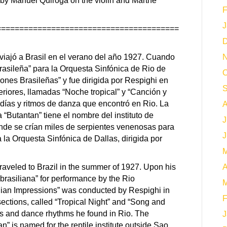
d by Manuel Quiroga on the violin and Marthe
F
J
========================================
D
 viajó a Brasil en el verano del año 1927. Cuando
N
asileña” para la Orquesta Sinfónica de Rio de
O
iones Brasileñas” y fue dirigida por Respighi en
S
eriores, llamadas “Noche tropical” y “Canción y
odías y ritmos de danza que encontró en Rio. La
A
 “Butantan” tiene el nombre del instituto de
J
nde se crían miles de serpientes venenosas para
J
la Orquesta Sinfónica de Dallas, dirigida por
M
raveled to Brazil in the summer of 1927. Upon his
A
brasiliana” for performance by the Rio
M
ilian Impressions” was conducted by Respighi in
F
ections, called “Tropical Night” and “Song and
es and dance rhythms he found in Rio. The
J
n” is named for the reptile institute outside Sao