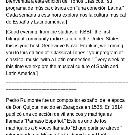
bienvenida a esta edición de “Tonos Clásicos,” su
programa de música clásica con “una conexión Latina.”
Cada semana a esta hora exploramos la cultura musical
de España y Latinoamérica.]
[Good evening. from the studios of KBBF, the first
bilingual community radio station in the United States,
this is your host, Genevieve Navar Franklin, welcoming
you to this edition of “Classical Tones,” your program of
classical music “with a Latin connection.” Every week at
this time we explore the musical culture of Spain and
Latin America.]
=============================================
==========================
Pedro Ruimonte fue un compositor español de la época
de Don Quijote, nacido en Zaragoza en 1535. En 1614
publicó una colección de villancicos y madrigales
llamada “Parnaso Español.” Este es uno de los
madrigales a 6 voces llamado “El que partir se atreve,”
interpretado por Música Ficta, dirigida por Raúl