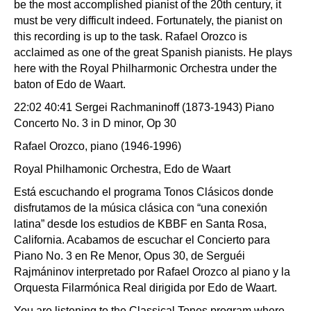
be the most accomplished pianist of the 20th century, it
must be very difficult indeed. Fortunately, the pianist on
this recording is up to the task. Rafael Orozco is
acclaimed as one of the great Spanish pianists. He plays
here with the Royal Philharmonic Orchestra under the
baton of Edo de Waart.
22:02 40:41 Sergei Rachmaninoff (1873-1943) Piano
Concerto No. 3 in D minor, Op 30
Rafael Orozco, piano (1946-1996)
Royal Philhamonic Orchestra, Edo de Waart
Está escuchando el programa Tonos Clásicos donde
disfrutamos de la música clásica con “una conexión
latina” desde los estudios de KBBF en Santa Rosa,
California. Acabamos de escuchar el Concierto para
Piano No. 3 en Re Menor, Opus 30, de Serguéi
Rajmáninov interpretado por Rafael Orozco al piano y la
Orquesta Filarmónica Real dirigida por Edo de Waart.
You are listening to the Classical Tones program where