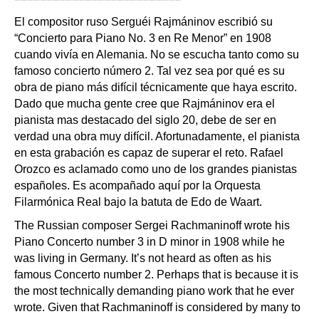
El compositor ruso Serguéi Rajmáninov escribió su
“Concierto para Piano No. 3 en Re Menor” en 1908
cuando vivía en Alemania. No se escucha tanto como su
famoso concierto número 2. Tal vez sea por qué es su
obra de piano más difícil técnicamente que haya escrito.
Dado que mucha gente cree que Rajmáninov era el
pianista mas destacado del siglo 20, debe de ser en
verdad una obra muy difícil. Afortunadamente, el pianista
en esta grabación es capaz de superar el reto. Rafael
Orozco es aclamado como uno de los grandes pianistas
españoles. Es acompañado aquí por la Orquesta
Filarmónica Real bajo la batuta de Edo de Waart.
The Russian composer Sergei Rachmaninoff wrote his
Piano Concerto number 3 in D minor in 1908 while he
was living in Germany. It’s not heard as often as his
famous Concerto number 2. Perhaps that is because it is
the most technically demanding piano work that he ever
wrote. Given that Rachmaninoff is considered by many to