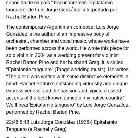
conocida de mi país.” Escucharemos “Epitalamio
tanguero” de Luis Jorge González, interpretado por
Rachel Barton Pine.
The contemporary Argentinian composer Luis Jorge
González is the author of an impressive body of
orchestral, chamber and vocal music, whose works have
been performed across the world. He wrote this piece for
solo violin in 2004 as a wedding present for violinist
Rachel Barton Pine and her husband Greg. It is called
“Epitalamio tanguero” (Tango wedding music). He writes,
“The piece was written with some distinctive elements in
mind: Rachel Barton’s outstanding virtuosity and unique
expressiveness, and the passion and typical crossed
accents of the best known dance of my native country.”
We’ll hear”Epitalamio tanguero” by Luis Jorge González,
performed by Rachel Barton Pine.
22:46 5:48 Luis Jorge González (1936-) Epitalamio
Tanguero (a Rachel y Greg)