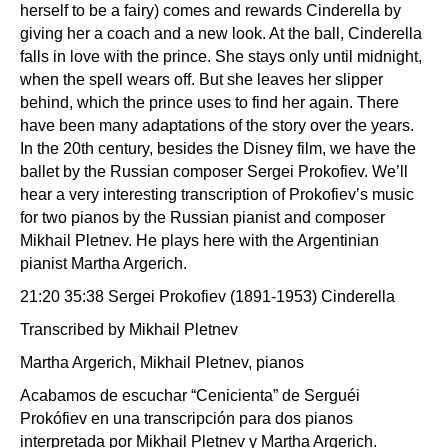
herself to be a fairy) comes and rewards Cinderella by
giving her a coach and a new look. At the ball, Cinderella
falls in love with the prince. She stays only until midnight,
when the spell wears off. But she leaves her slipper
behind, which the prince uses to find her again. There
have been many adaptations of the story over the years.
In the 20th century, besides the Disney film, we have the
ballet by the Russian composer Sergei Prokofiev. We’ll
hear a very interesting transcription of Prokofiev’s music
for two pianos by the Russian pianist and composer
Mikhail Pletnev. He plays here with the Argentinian
pianist Martha Argerich.
21:20 35:38 Sergei Prokofiev (1891-1953) Cinderella
Transcribed by Mikhail Pletnev
Martha Argerich, Mikhail Pletnev, pianos
Acabamos de escuchar “Cenicienta” de Serguéi
Prokófiev en una transcripción para dos pianos
interpretada por Mikhail Pletnev y Martha Argerich.