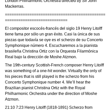
London Philharmonic Orchestra directed by Sir John
Mackerras.
=============================================
============================
El compositor escocés-francés del siglo 19 Henry Litolff
tiene fama por sólo un gran éxito. Casi la única de sus
piezas que todavía se oye es el scherzo de su Concerto
Symphonique número 4. Escucharemos a la pianista
brasileña Christina Ortiz con la Orquesta Filarmónica
Real bajo la dirección de Moshe Atzmon.
The 19th-century Scottish-French composer Henry Litolff
was something of a one-hit wonder. Virtually the only of
his pieces that is still played is the scherzo from his
Concerto Symphonique number 4. We’ll hear the
Brazilian pianist Christina Ortiz with the Royal
Philharmonic Orchestra under the direction of Moshe
Atzmon.
21:10 7:23 Henry Litolff (1818-1891) Scherzo from