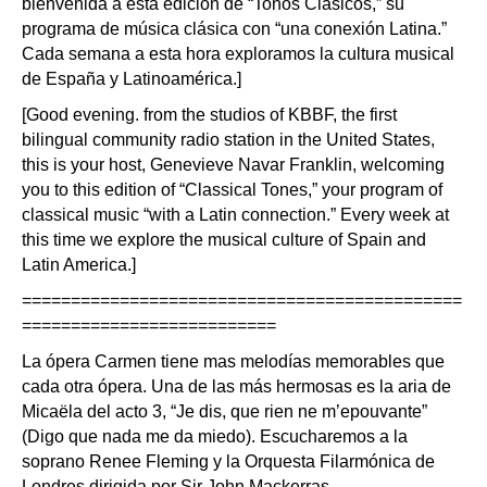
bienvenida a esta edición de “Tonos Clásicos,” su
programa de música clásica con “una conexión Latina.”
Cada semana a esta hora exploramos la cultura musical
de España y Latinoamérica.]
[Good evening. from the studios of KBBF, the first
bilingual community radio station in the United States,
this is your host, Genevieve Navar Franklin, welcoming
you to this edition of “Classical Tones,” your program of
classical music “with a Latin connection.” Every week at
this time we explore the musical culture of Spain and
Latin America.]
=============================================
==========================
La ópera Carmen tiene mas melodías memorables que
cada otra ópera. Una de las más hermosas es la aria de
Micaëla del acto 3, “Je dis, que rien ne m’epouvante”
(Digo que nada me da miedo). Escucharemos a la
soprano Renee Fleming y la Orquesta Filarmónica de
Londres dirigida por Sir John Mackerras.