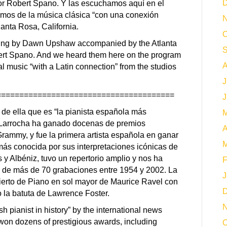
D
por Robert Spano. Y las escuchamos aquí en el
mos de la música clásica “con una conexión
N
anta Rosa, California.
O
sung by Dawn Upshaw accompanied by the Atlanta
S
rt Spano. And we heard them here on the program
A
 music “with a Latin connection” from the studios
J
=======================================
J
 de ella que es “la pianista española más
M
de Larrocha ha ganado docenas de premios
A
Grammy, y fue la primera artista española en ganar
M
s conocida por sus interpretaciones icónicas de
 Albéniz, tuvo un repertorio amplio y nos ha
F
a de más de 70 grabaciones entre 1954 y 2002. La
J
ierto de Piano en sol mayor de Maurice Ravel con
D
 la batuta de Lawrence Foster.
N
 pianist in history” by the international news
won dozens of prestigious awards, including
O