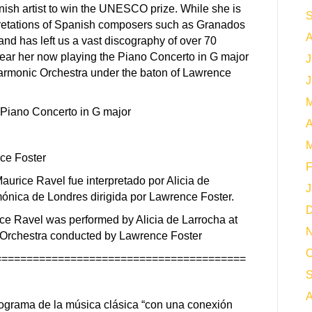
nish artist to win the UNESCO prize. While she is
S
pretations of Spanish composers such as Granados
A
and has left us a vast discography of over 70
ar her now playing the Piano Concerto in G major
J
armonic Orchestra under the baton of Lawrence
J
M
Piano Concerto in G major
A
M
ce Foster
F
aurice Ravel fue interpretado por Alicia de
J
mónica de Londres dirigida por Lawrence Foster.
D
ce Ravel was performed by Alicia de Larrocha at
N
 Orchestra conducted by Lawrence Foster
O
========================================
S
A
ograma de la música clásica “con una conexión