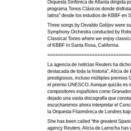
Orquesta Sinfónica de Atlanta dirigida 
programa Tonos Clásicos donde disfruta
latina” desde los estudios de KBBF en S
Three songs by Osvaldo Golijov were 
Symphony Orchestra conducted by Robe
Classical Tones where we enjoy classical
of KBBF in Santa Rosa, California.
===============================
La agencia de noticias Reuters ha dicho
destacada de toda la historia”. Alicia 
prestigiosos, incluso múltiples premios 
el premio UNESCO. Aunque quizás es má
compositores españoles como Granados y
dejado una vasta discografía que const
escucharemos ahora interpretar el Conc
la Orquesta Filarmónica de Londres bajo
She has been called “the greatest Spanish
agency Reuters. Alicia de Larrocha has 