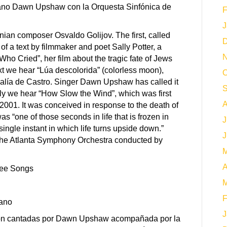
rano Dawn Upshaw con la Orquesta Sinfónica de
F
J
ian composer Osvaldo Golijov. The first, called
D
of a text by filmmaker and poet Sally Potter, a
N
ho Cried”, her film about the tragic fate of Jews
xt we hear “Lúa descolorida” (colorless moon),
O
salía de Castro. Singer Dawn Upshaw has called it
S
lly we hear “How Slow the Wind”, which was first
A
01. It was conceived in response to the death of
was “one of those seconds in life that is frozen in
J
ingle instant in which life turns upside down.”
J
he Atlanta Symphony Orchestra conducted by
M
A
ree Songs
M
F
pano
J
eron cantadas por Dawn Upshaw acompañada por la