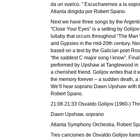
da un vuelco. ” Escucharemos a la sop
Atlanta dirigida por Robert Spano.
Next we have three songs by the Argentin
“Close Your Eyes” is a setting by Golijov 
lullaby that occurs throughout “The Man W
and Gypsies in the mid-20th century. Ne
based on a text by the Galician poet Ro
“the saddest C major song I know”. Fina
performed by Upshaw at Tanglewood in 20
a cherished friend. Golijov writes that it 
the memory forever – a sudden death, a s
We’ll hear soprano Dawn Upshaw with t
Robert Spano.
21:06 21:33 Osvaldo Golijov (1960-) Th
Dawn Upshaw, soprano
Atlanta Symphony Orchestra, Robert S
Tres canciones de Osvaldo Golijov fu