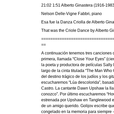
21:02 1:51 Alberto Ginastera (1916-1983
Nelson Delle-Vigne Fabbri, piano
Esa fue la Danza Criolla de Alberto Gina
That was the Criole Dance by Alberto G
===============================
==
A continuación tenemos tres canciones d
primera, llamada “Close Your Eyes” (cier
la poeta y productora de películas Sally
largo de la cinta titulada “The Man Who C
del destino trágico de los judíos y los 
escucharemos “Lúa descolorida”, basada
Castro. La cantante Dawn Upshaw la lla
conozco”. Por último escucharemos “How 
estrenada por Upshaw en Tanglewood en
de un amigo querido. Golijov escribe qu
congelado en la memoria para siempre – 