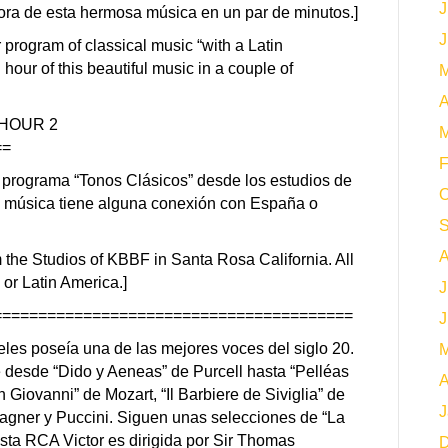
J
ora de esta hermosa música en un par de minutos.]
J
r program of classical music “with a Latin
 hour of this beautiful music in a couple of
M
A
 HOUR 2
M
==
F
 programa “Tonos Clásicos” desde los estudios de
O
a música tiene alguna conexión con España o
S
A
 the Studios of KBBF in Santa Rosa California. All
or Latin America.]
J
========================================
J
eles poseía una de las mejores voces del siglo 20.
M
e desde “Dido y Aeneas” de Purcell hasta “Pelléas
A
Giovanni” de Mozart, “Il Barbiere de Siviglia” de
J
Wagner y Puccini. Siguen unas selecciones de “La
ta RCA Victor es dirigida por Sir Thomas
D