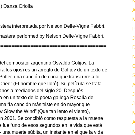
M
) Danza Criolla
A
M
stera interpretada por Nelson Delle-Vigne Fabbri.
F
inastera performed by Nelson Delle-Vigne Fabbri.
J
========================================
D
N
el compositor argentino Osvaldo Golijov. La
O
ra los ojos) es un arreglo de Golijov de un texto de
S
 Potter, una canción de cuna que transcurre a lo
ried” (El hombre que lloró). Su película se trata
A
gitanos a mediados del siglo 20. Después
J
 en un texto de la poeta gallega Rosalía de
J
ma “la canción más triste en do mayor que
Slow the Wind” (Que tan lento el viento),
M
 2001. Se concibió como respuesta a la muerte
A
e fue “uno de esos segundos en la vida que está
M
una muerte súbita, un instante en el que la vida