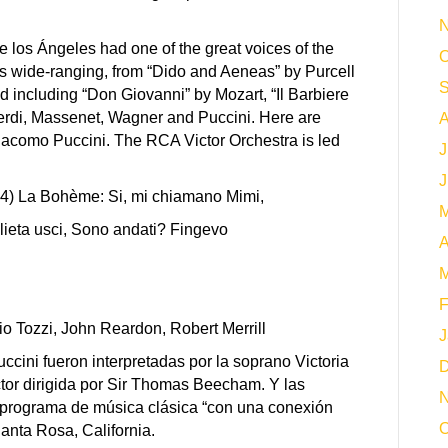
N
 los Ángeles had one of the great voices of the
O
as wide-ranging, from “Dido and Aeneas” by Purcell
S
 including “Don Giovanni” by Mozart, “Il Barbiere
Verdi, Massenet, Wagner and Puccini. Here are
A
acomo Puccini. The RCA Victor Orchestra is led
J
J
4) La Bohème: Si, mi chiamano Mimi,
M
lieta usci, Sono andati? Fingevo
A
M
F
io Tozzi, John Reardon, Robert Merrill
J
ini fueron interpretadas por la soprano Victoria
D
tor dirigida por Sir Thomas Beecham. Y las
N
 programa de música clásica “con una conexión
O
anta Rosa, California.