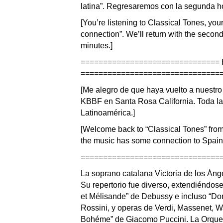
latina”. Regresaremos con la segunda h
[You’re listening to Classical Tones, you
connection”. We’ll return with the second
minutes.]
===============================
===============================
[Me alegro de que haya vuelto a nuestro
KBBF en Santa Rosa California. Toda l
Latinoamérica.]
[Welcome back to “Classical Tones” from
the music has some connection to Spain 
===============================
La soprano catalana Victoria de los Áng
Su repertorio fue diverso, extendiéndos
et Mélisande” de Debussy e incluso “Don 
Rossini, y operas de Verdi, Massenet, 
Bohéme” de Giacomo Puccini. La Orques