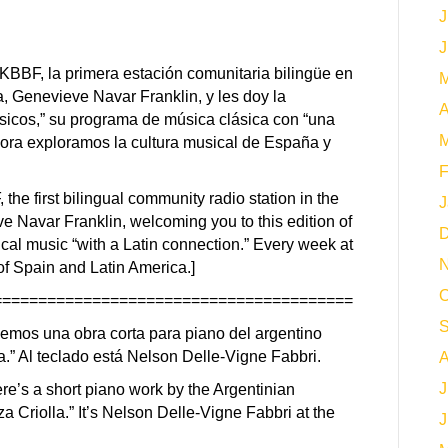
J
J
KBBF, la primera estación comunitaria bilingüe en
M
, Genevieve Navar Franklin, y les doy la
A
sicos,” su programa de música clásica con “una
M
ora exploramos la cultura musical de España y
F
the first bilingual community radio station in the
J
ve Navar Franklin, welcoming you to this edition of
D
ical music “with a Latin connection.” Every week at
N
of Spain and Latin America.]
O
========================================
S
emos una obra corta para piano del argentino
.” Al teclado está Nelson Delle-Vigne Fabbri.
A
J
ere’s a short piano work by the Argentinian
 Criolla.” It’s Nelson Delle-Vigne Fabbri at the
J