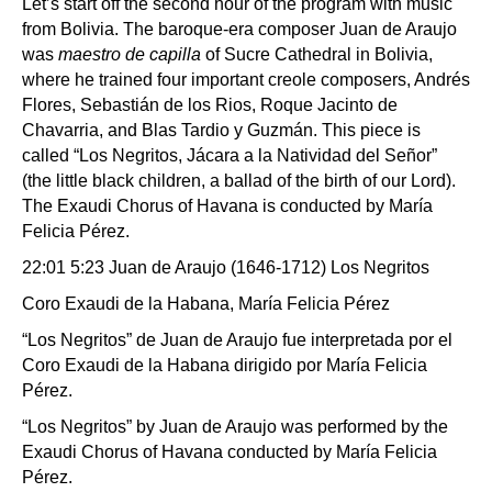
Let’s start off the second hour of the program with music
from Bolivia. The baroque-era composer Juan de Araujo
was
maestro de capilla
of Sucre Cathedral in Bolivia,
where he trained four important creole composers, Andrés
Flores, Sebastián de los Rios, Roque Jacinto de
Chavarria, and Blas Tardio y Guzmán. This piece is
called “Los Negritos, Jácara a la Natividad del Señor”
(the little black children, a ballad of the birth of our Lord).
The Exaudi Chorus of Havana is conducted by María
Felicia Pérez.
22:01 5:23 Juan de Araujo (1646-1712) Los Negritos
Coro Exaudi de la Habana, María Felicia Pérez
“Los Negritos” de Juan de Araujo fue interpretada por el
Coro Exaudi de la Habana dirigido por María Felicia
Pérez.
“Los Negritos” by Juan de Araujo was performed by the
Exaudi Chorus of Havana conducted by María Felicia
Pérez.