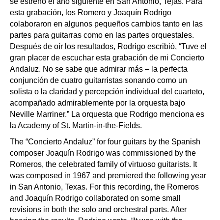
se estrenó el año siguiente en San Antonio, Tejas. Para
esta grabación, los Romero y Joaquín Rodrigo
colaboraron en algunos pequeños cambios tanto en las
partes para guitarras como en las partes orquestales.
Después de oír los resultados, Rodrigo escribió, “Tuve el
gran placer de escuchar esta grabación de mi Concierto
Andaluz. No se sabe que admirar más – la perfecta
conjunción de cuatro guitarristas sonando como un
solista o la claridad y percepción individual del cuarteto,
acompañado admirablemente por la orquesta bajo
Neville Marriner.” La orquesta que Rodrigo menciona es
la Academy of St. Martin-in-the-Fields.
The “Concierto Andaluz” for four guitars by the Spanish
composer Joaquín Rodrigo was commissioned by the
Romeros, the celebrated family of virtuoso guitarists. It
was composed in 1967 and premiered the following year
in San Antonio, Texas. For this recording, the Romeros
and Joaquín Rodrigo collaborated on some small
revisions in both the solo and orchestral parts. After