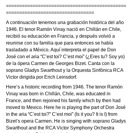
=============================================
=================================
A continuación tenemos una grabación histórica del año
1946. El tenor Ramón Vinay nació en Chillán en Chile,
recibió su educación en Francia, y después volvió a
reunirse con su familia que para entonces se había
trasladado a México. Aquí interpreta el papel de Don
José con el aria “C’est toi? C’est moi” (¿Eres tu? Soy yo)
de la ópera Carmen de Georges Bizet. Canta con la
soprano Gladys Swarthout y la Orquesta Sinfónica RCA
Victor dirigida por Erich Leinsdorf.
Here’s a historic recording from 1946. The tenor Ramón
Vinay was born in Chillán, Chile, was educated in
France, and then rejoined his family which by then had
moved to Mexico. Here he is playing the part of Don José
in the aria “C’est toi?” C’est moi” (Is it you? It is I) from
Bizet’s opera Carmen. He is singing with soprano Gladys
Swarthout and the RCA Victor Symphony Orchestra