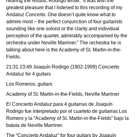
hearing the results, Rodrigo wrote, “It was with the
greatest pleasure that I listened to this recording of my
Andaluz Concerto. One doesn’t quite know what to
admire most – the perfect conjunction of four guitarists
sounding like one soloist or the clarity and individual
perception of the quartet, admirably accompanied by the
orchestra under Neville Marriner.” The orchestra he is
talking about here is the Academy of St. Martin-in-the-
Fields.
21:31 23:49 Joaquín Rodrigo (1902-1999) Concierto
Andaluz for 4 guitars
Los Romeros, guitars
Academy of St. Martin-in-the-Fields, Neville Marriner
El Concierto Andaluz para 4 guitarras de Joaquín
Rodrigo fue interpretado por el cuarteto de guitarras Los
Romero y la “Academy of St. Martin-in-the-Fields” bajo la
batuta de Neville Marriner.
The “Concierto Andaluz” for four guitars by Joaquín