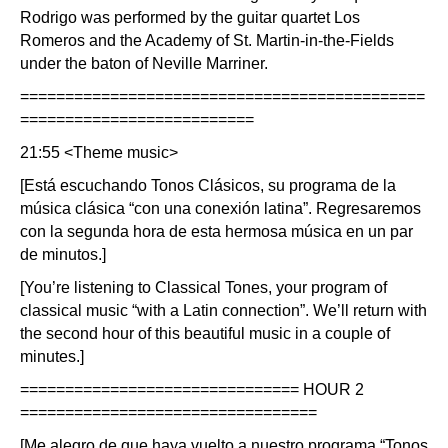
Rodrigo was performed by the guitar quartet Los
Romeros and the Academy of St. Martin-in-the-Fields
under the baton of Neville Marriner.
=============================================
==========================
21:55 <Theme music>
[Está escuchando Tonos Clásicos, su programa de la
música clásica “con una conexión latina”. Regresaremos
con la segunda hora de esta hermosa música en un par
de minutos.]
[You’re listening to Classical Tones, your program of
classical music “with a Latin connection”. We’ll return with
the second hour of this beautiful music in a couple of
minutes.]
=============================== HOUR 2
=================================
[Me alegro de que haya vuelto a nuestro programa “Tonos