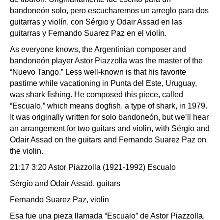
bandoneón solo, pero escucharemos un arreglo para dos
guitarras y violín, con Sérgio y Odair Assad en las
guitarras y Fernando Suarez Paz en el violín.
As everyone knows, the Argentinian composer and
bandoneón player Astor Piazzolla was the master of the
“Nuevo Tango.” Less well-known is that his favorite
pastime while vacationing in Punta del Este, Uruguay,
was shark fishing. He composed this piece, called
“Escualo,” which means dogfish, a type of shark, in 1979.
It was originally written for solo bandoneón, but we’ll hear
an arrangement for two guitars and violin, with Sérgio and
Odair Assad on the guitars and Fernando Suarez Paz on
the violin.
21:17 3:20 Astor Piazzolla (1921-1992) Escualo
Sérgio and Odair Assad, guitars
Fernando Suarez Paz, violin
Esa fue una pieza llamada “Escualo” de Astor Piazzolla,