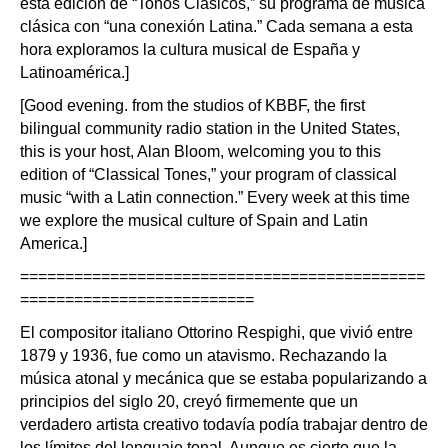
esta edición de “Tonos Clásicos,” su programa de música
clásica con “una conexión Latina.” Cada semana a esta
hora exploramos la cultura musical de España y
Latinoamérica.]
[Good evening. from the studios of KBBF, the first
bilingual community radio station in the United States,
this is your host, Alan Bloom, welcoming you to this
edition of “Classical Tones,” your program of classical
music “with a Latin connection.” Every week at this time
we explore the musical culture of Spain and Latin
America.]
=============================================
==========================
El compositor italiano Ottorino Respighi, que vivió entre
1879 y 1936, fue como un atavismo. Rechazando la
música atonal y mecánica que se estaba popularizando a
principios del siglo 20, creyó firmemente que un
verdadero artista creativo todavía podía trabajar dentro de
los límites del lenguaje tonal. Aunque es cierto que la