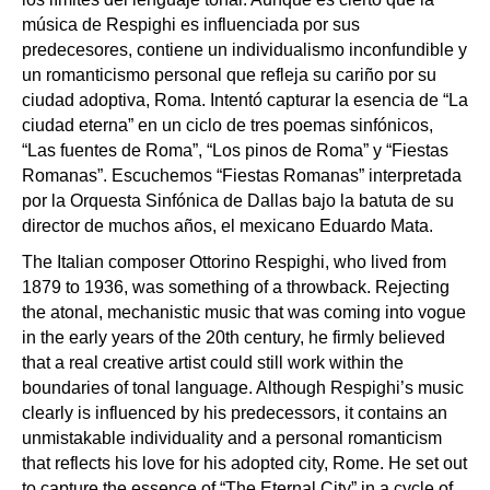
música de Respighi es influenciada por sus
predecesores, contiene un individualismo inconfundible y
un romanticismo personal que refleja su cariño por su
ciudad adoptiva, Roma. Intentó capturar la esencia de “La
ciudad eterna” en un ciclo de tres poemas sinfónicos,
“Las fuentes de Roma”, “Los pinos de Roma” y “Fiestas
Romanas”. Escuchemos “Fiestas Romanas” interpretada
por la Orquesta Sinfónica de Dallas bajo la batuta de su
director de muchos años, el mexicano Eduardo Mata.
The Italian composer Ottorino Respighi, who lived from
1879 to 1936, was something of a throwback. Rejecting
the atonal, mechanistic music that was coming into vogue
in the early years of the 20th century, he firmly believed
that a real creative artist could still work within the
boundaries of tonal language. Although Respighi’s music
clearly is influenced by his predecessors, it contains an
unmistakable individuality and a personal romanticism
that reflects his love for his adopted city, Rome. He set out
to capture the essence of “The Eternal City” in a cycle of