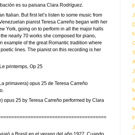
abación es su paisana Clara Rodríguez.
F
 Italian. But first let’s listen to some music from
J
 Venezuelan pianist Teresa Carreño began with her
D
ew York, going on to perform in all the major halls
N
 the nearly 70 works she composed for piano,
an example of the great Romantic tradition where
O
 poetic lines. The pianist on this recording is her
S
A
Le printemps, Op 25
J
J
La primavera) opus 25 de Teresa Carreño
M
o.
A
me) opus 25 by Teresa Carreño performed by Clara
M
========================================
F
J
 viajó a Brasil en el verano del año 1927. Cuando