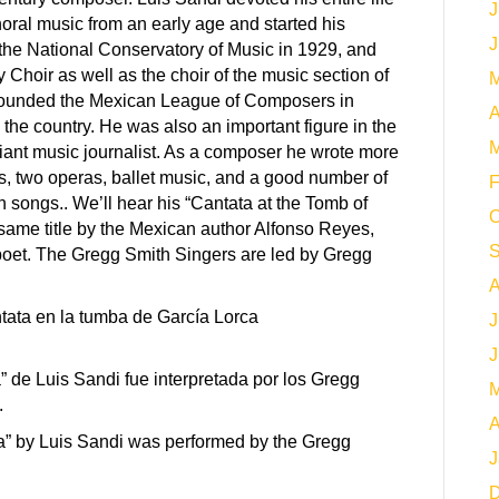
J
oral music from an early age and started his
J
t the National Conservatory of Music in 1929, and
 Choir as well as the choir of the music section of
M
e founded the Mexican League of Composers in
A
n the country. He was also an important figure in the
M
lliant music journalist. As a composer he wrote more
, two operas, ballet music, and a good number of
F
n songs.. We’ll hear his “Cantata at the Tomb of
O
same title by the Mexican author Alfonso Reyes,
S
poet. The Gregg Smith Singers are led by Gregg
A
tata en la tumba de García Lorca
J
J
” de Luis Sandi fue interpretada por los Gregg
M
.
A
a” by Luis Sandi was performed by the Gregg
J
D