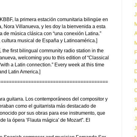
J
J
KBBF, la primera estación comunitaria bilingüe en
M
, Nora Villanueva, y les doy la bienvenida a esta
a de música clásica con “una conexión Latina.”
A
cultura musical de España y Latinoamérica.]
M
the first bilingual community radio station in the
F
llanueva, welcoming you to this edition of “Classical
J
with a Latin connection.” Every week at this time
D
and Latin America.]
N
========================================
O
 guitarra. Los contemporáneos del compositor y
S
raban como el guitarrista más destacado de
A
 conocido por sus obras para ese instrumento, que
J
de la ópera ‘Flauta mágica’ de Mozart”. El
J