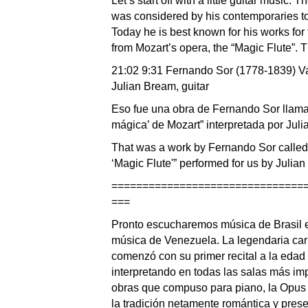
Let’s start off with a little guitar mus
was considered by his contemporaries to b
Today he is best known for his works for
from Mozart’s opera, the “Magic Flute”. T
21:02 9:31 Fernando Sor (1778-1839) Va
Julian Bream, guitar
Eso fue una obra de Fernando Sor llama
mágica’ de Mozart” interpretada por Jul
That was a work by Fernando Sor called 
‘Magic Flute'” performed for us by Julia
===============================
===
Pronto escucharemos música de Brasil es
música de Venezuela. La legendaria car
comenzó con su primer recital a la eda
interpretando en todas las salas más im
obras que compuso para piano, la Opus 
la tradición netamente romántica y pres