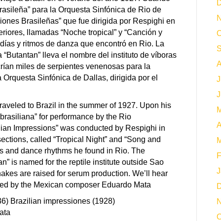
D
asileña” para la Orquesta Sinfónica de Rio de
N
siones Brasileñas” que fue dirigida por Respighi en
eriores, llamadas “Noche tropical” y “Canción y
O
odías y ritmos de danza que encontró en Rio. La
S
 “Butantan” lleva el nombre del instituto de víboras
A
rían miles de serpientes venenosas para la
Orquesta Sinfónica de Dallas, dirigida por el
J
J
raveled to Brazil in the summer of 1927. Upon his
M
brasiliana” for performance by the Rio
A
ilian Impressions” was conducted by Respighi in
ections, called “Tropical Night” and “Song and
M
es and dance rhythms he found in Rio. The
F
n” is named for the reptile institute outside Sao
J
kes are raised for serum production. We’ll hear
ted by the Mexican composer Eduardo Mata
D
6) Brazilian impressiones (1928)
N
ata
O