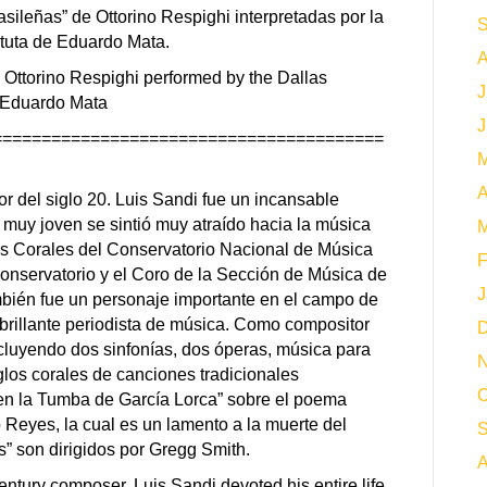
ileñas” de Ottorino Respighi interpretadas por la
S
atuta de Eduardo Mata.
A
y Ottorino Respighi performed by the Dallas
J
 Eduardo Mata
J
========================================
M
A
 del siglo 20. Luis Sandi fue un incansable
muy joven se sintió muy atraído hacia la música
M
es Corales del Conservatorio Nacional de Música
F
onservatorio y el Coro de la Sección de Música de
J
mbién fue un personaje importante en el campo de
brillante periodista de música. Como compositor
D
cluyendo dos sinfonías, dos óperas, música para
N
los corales de canciones tradicionales
O
n la Tumba de García Lorca” sobre el poema
Reyes, la cual es un lamento a la muerte del
S
” son dirigidos por Gregg Smith.
A
tury composer. Luis Sandi devoted his entire life