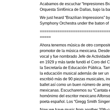
Acabamos de escuchar “Impresiones Bras
Orquesta Sinfónica de Dallas, bajo la b
We just heard “Brazilian Impressions” b
Symphony Orchestra under the baton of
===============================
=====
Ahora tenemos música de otro compositor
promotor de la música mexicana. Desde 
vocal y fue nombrado Jefe de Actividad
en 1929 y más tarde fundó el Coro del C
la Secretaría de Educación Pública. Ta
la educación musical además de ser un 
escribió más de 90 piezas musicales, in
ballet así como un buen número de arreg
mexicanas. Escucharemos su “Cantata e
homónimo del escritor mexicano Alfonso 
poeta español. Los “Gregg Smith Singers
Now we have music from another 20th-cen