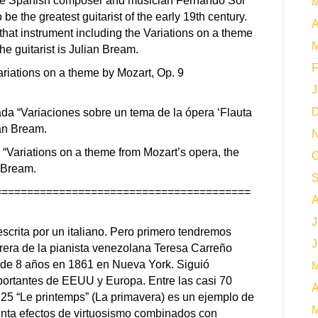
ic. The Spanish composer and musician Fernando Sor
M
e the greatest guitarist of the early 19th century.
A
 that instrument including the Variations on a theme
M
he guitarist is Julian Bream.
F
riations on a theme by Mozart, Op. 9
J
D
da “Variaciones sobre un tema de la ópera ‘Flauta
ian Bream.
N
“Variations on a theme from Mozart’s opera, the
O
n Bream.
S
========================================
A
J
crita por un italiano. Pero primero tendremos
J
rera de la pianista venezolana Teresa Carreño
d de 8 años en 1861 en Nueva York. Siguió
M
portantes de EEUU y Europa. Entre las casi 70
A
25 “Le printemps” (La primavera) es un ejemplo de
M
enta efectos de virtuosismo combinados con