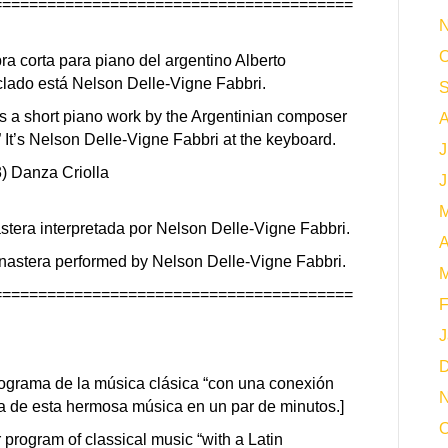
========================================
N
O
a corta para piano del argentino Alberto
eclado está Nelson Delle-Vigne Fabbri.
S
e’s a short piano work by the Argentinian composer
A
” It’s Nelson Delle-Vigne Fabbri at the keyboard.
J
) Danza Criolla
J
M
stera interpretada por Nelson Delle-Vigne Fabbri.
A
inastera performed by Nelson Delle-Vigne Fabbri.
M
========================================
F
J
D
ograma de la música clásica “con una conexión
N
a de esta hermosa música en un par de minutos.]
O
r program of classical music “with a Latin