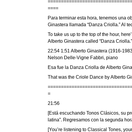
===============================
====
Para terminar esta hora, tenemos una obr
Ginastera llamada “Danza Criolla.” Al t
To take us up to the top of the hour, her
Alberto Ginastera called “Danza Criolla.
22:54 1:51 Alberto Ginastera (1916-1983
Nelson Delle-Vigne Fabbri, piano
Esa fue la Danza Criolla de Alberto Gina
That was the Criole Dance by Alberto G
===============================
=
21:56
[Está escuchando Tonos Clásicos, su pr
latina”. Regresamos con la segunda hor
[You’re listening to Classical Tones, you