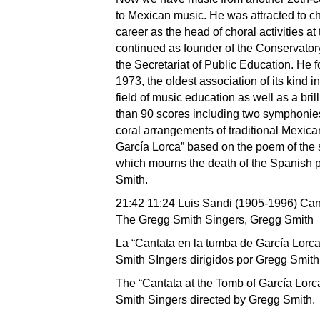
to Mexican music. He was attracted to ch
career as the head of choral activities a
continued as founder of the Conservatory
the Secretariat of Public Education. H
1973, the oldest association of its kind i
field of music education as well as a bri
than 90 scores including two symphonies
coral arrangements of traditional Mexica
García Lorca” based on the poem of the 
which mourns the death of the Spanish 
Smith.
21:42 11:24 Luis Sandi (1905-1996) Can
The Gregg Smith Singers, Gregg Smith
La “Cantata en la tumba de García Lorca
Smith SIngers dirigidos por Gregg Smith
The “Cantata at the Tomb of García Lorc
Smith Singers directed by Gregg Smith.