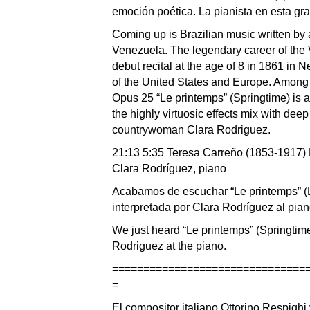
emoción poética. La pianista en esta gr
Coming up is Brazilian music written by an
Venezuela. The legendary career of the
debut recital at the age of 8 in 1861 in N
of the United States and Europe. Among
Opus 25 “Le printemps” (Springtime) is 
the highly virtuosic effects mix with deep
countrywoman Clara Rodriguez.
21:13 5:35 Teresa Carreño (1853-1917) 
Clara Rodríguez, piano
Acabamos de escuchar “Le printemps” (
interpretada por Clara Rodríguez al pian
We just heard “Le printemps” (Springti
Rodriguez at the piano.
===============================
=
El compositor italiano Ottorino Respighi