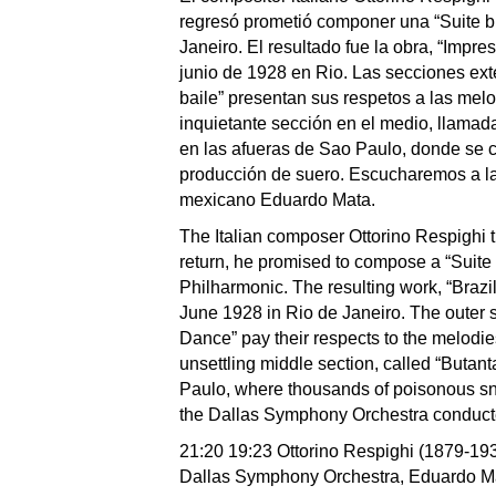
regresó prometió componer una “Suite br
Janeiro. El resultado fue la obra, “Impre
junio de 1928 en Rio. Las secciones ext
baile” presentan sus respetos a las mel
inquietante sección en el medio, llamada
en las afueras de Sao Paulo, donde se c
producción de suero. Escucharemos a la 
mexicano Eduardo Mata.
The Italian composer Ottorino Respighi t
return, he promised to compose a “Suite 
Philharmonic. The resulting work, “Braz
June 1928 in Rio de Janeiro. The outer s
Dance” pay their respects to the melodi
unsettling middle section, called “Butanta
Paulo, where thousands of poisonous sna
the Dallas Symphony Orchestra conduc
21:20 19:23 Ottorino Respighi (1879-193
Dallas Symphony Orchestra, Eduardo M