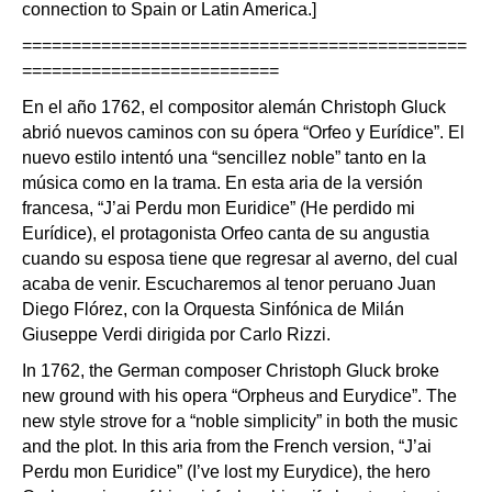
connection to Spain or Latin America.]
=============================================
==========================
En el año 1762, el compositor alemán Christoph Gluck
abrió nuevos caminos con su ópera “Orfeo y Eurídice”. El
nuevo estilo intentó una “sencillez noble” tanto en la
música como en la trama. En esta aria de la versión
francesa, “J’ai Perdu mon Euridice” (He perdido mi
Eurídice), el protagonista Orfeo canta de su angustia
cuando su esposa tiene que regresar al averno, del cual
acaba de venir. Escucharemos al tenor peruano Juan
Diego Flórez, con la Orquesta Sinfónica de Milán
Giuseppe Verdi dirigida por Carlo Rizzi.
In 1762, the German composer Christoph Gluck broke
new ground with his opera “Orpheus and Eurydice”. The
new style strove for a “noble simplicity” in both the music
and the plot. In this aria from the French version, “J’ai
Perdu mon Euridice” (I’ve lost my Eurydice), the hero