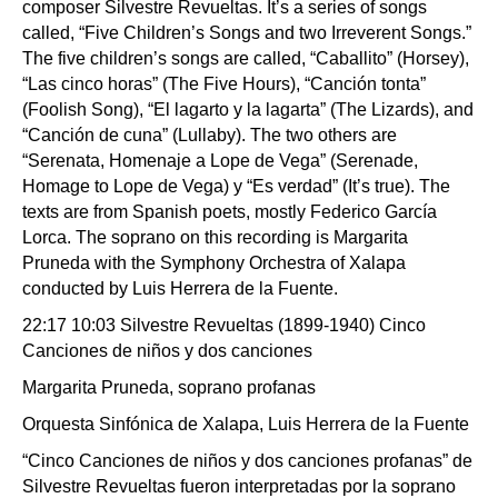
composer Silvestre Revueltas. It’s a series of songs
called, “Five Children’s Songs and two Irreverent Songs.”
The five children’s songs are called, “Caballito” (Horsey),
“Las cinco horas” (The Five Hours), “Canción tonta”
(Foolish Song), “El lagarto y la lagarta” (The Lizards), and
“Canción de cuna” (Lullaby). The two others are
“Serenata, Homenaje a Lope de Vega” (Serenade,
Homage to Lope de Vega) y “Es verdad” (It’s true). The
texts are from Spanish poets, mostly Federico García
Lorca. The soprano on this recording is Margarita
Pruneda with the Symphony Orchestra of Xalapa
conducted by Luis Herrera de la Fuente.
22:17 10:03 Silvestre Revueltas (1899-1940) Cinco
Canciones de niños y dos canciones
Margarita Pruneda, soprano profanas
Orquesta Sinfónica de Xalapa, Luis Herrera de la Fuente
“Cinco Canciones de niños y dos canciones profanas” de
Silvestre Revueltas fueron interpretadas por la soprano