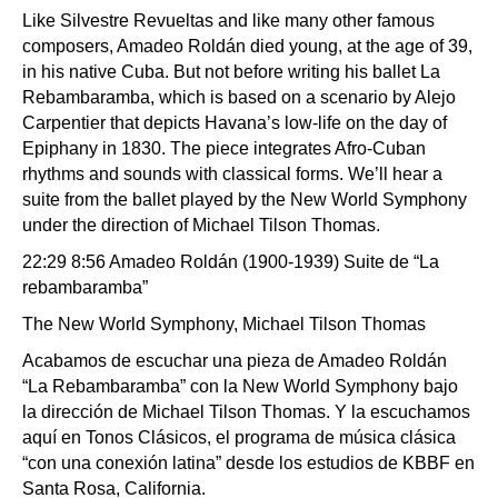
Like Silvestre Revueltas and like many other famous
composers, Amadeo Roldán died young, at the age of 39,
in his native Cuba. But not before writing his ballet La
Rebambaramba, which is based on a scenario by Alejo
Carpentier that depicts Havana’s low-life on the day of
Epiphany in 1830. The piece integrates Afro-Cuban
rhythms and sounds with classical forms. We’ll hear a
suite from the ballet played by the New World Symphony
under the direction of Michael Tilson Thomas.
22:29 8:56 Amadeo Roldán (1900-1939) Suite de “La
rebambaramba”
The New World Symphony, Michael Tilson Thomas
Acabamos de escuchar una pieza de Amadeo Roldán
“La Rebambaramba” con la New World Symphony bajo
la dirección de Michael Tilson Thomas. Y la escuchamos
aquí en Tonos Clásicos, el programa de música clásica
“con una conexión latina” desde los estudios de KBBF en
Santa Rosa, California.