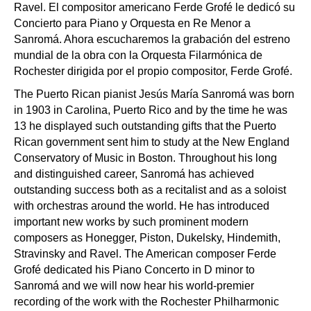
Ravel. El compositor americano Ferde Grofé le dedicó su
Concierto para Piano y Orquesta en Re Menor a
Sanromá. Ahora escucharemos la grabación del estreno
mundial de la obra con la Orquesta Filarmónica de
Rochester dirigida por el propio compositor, Ferde Grofé.
The Puerto Rican pianist Jesús María Sanromá was born
in 1903 in Carolina, Puerto Rico and by the time he was
13 he displayed such outstanding gifts that the Puerto
Rican government sent him to study at the New England
Conservatory of Music in Boston. Throughout his long
and distinguished career, Sanromá has achieved
outstanding success both as a recitalist and as a soloist
with orchestras around the world. He has introduced
important new works by such prominent modern
composers as Honegger, Piston, Dukelsky, Hindemith,
Stravinsky and Ravel. The American composer Ferde
Grofé dedicated his Piano Concerto in D minor to
Sanromá and we will now hear his world-premier
recording of the work with the Rochester Philharmonic