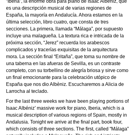
“Iberia”, la enorme obra para piano de Isaac Albéniz, que
es una descripción musical de varias regiones de
España, la mayoría en Andalucía. Ahora estamos en la
última selección, libro cuatro, que consta de tres
secciones. La primera, llamada “Málaga”, por supuesto
incluye una malagueña. La textura rica e intricada de la
próxima sección, “Jerez” recuerda los arabescos
complicados y tracerías exquisitas de la arquitectura
mora. La sección final “Eritaña”, que toma su nombre de
una taberna en las afueras de Sevilla, es un contraste
completo, con su torbellino de alegría briosa y sirve como
un final emocionante para la celebración utópico de
España que nos dio Albèniz. Escucharemos a Alicia de
Larrocha al teclado.
For the last three weeks we have been playing portions of
Isaac Albéniz’ massive work for piano, Iberia, which is a
musical description of various regions of Spain, mostly in
Andalusia. Tonight we arrive at the final part, book four,
which consists of three sections. The first, called “Málaga”