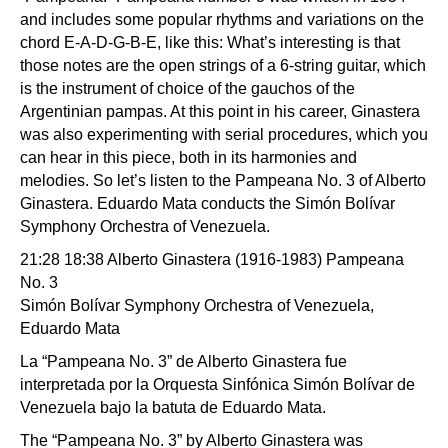
and includes some popular rhythms and variations on the
chord E-A-D-G-B-E, like this:
What’s interesting is that
those notes are the open strings of a 6-string guitar, which
is the instrument of choice of the gauchos of the
Argentinian pampas. At this point in his career, Ginastera
was also experimenting with serial procedures, which you
can hear in this piece, both in its harmonies and
melodies. So let’s listen to the Pampeana No. 3 of Alberto
Ginastera. Eduardo Mata conducts the Simón Bolívar
Symphony Orchestra of Venezuela.
21:28 18:38 Alberto Ginastera (1916-1983) Pampeana
No. 3
Simón Bolívar Symphony Orchestra of Venezuela,
Eduardo Mata
La “Pampeana No. 3” de Alberto Ginastera fue
interpretada por la Orquesta Sinfónica Simón Bolívar de
Venezuela bajo la batuta de Eduardo Mata.
The “Pampeana No. 3” by Alberto Ginastera was