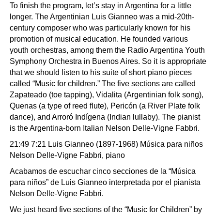
To finish the program, let’s stay in Argentina for a little
longer. The Argentinian Luis Gianneo was a mid-20th-
century composer who was particularly known for his
promotion of musical education. He founded various
youth orchestras, among them the Radio Argentina Youth
Symphony Orchestra in Buenos Aires. So it is appropriate
that we should listen to his suite of short piano pieces
called “Music for children.” The five sections are called
Zapateado (toe tapping), Vidalita (Argentinian folk song),
Quenas (a type of reed flute), Pericón (a River Plate folk
dance), and Arroró Indígena (Indian lullaby). The pianist
is the Argentina-born Italian Nelson Delle-Vigne Fabbri.
21:49 7:21 Luis Gianneo (1897-1968) Música para niños
Nelson Delle-Vigne Fabbri, piano
Acabamos de escuchar cinco secciones de la “Música
para niños” de Luis Gianneo interpretada por el pianista
Nelson Delle-Vigne Fabbri.
We just heard five sections of the “Music for Children” by