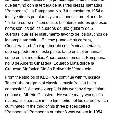
que terminó con la tercera de sus tres piezas llamadas
“Pampeana.” La Pampeana No. 3 fue escrita en 1954 e
incluye ritmos populares y variaciones sobre el acorde
“mi-la-re-sol-si-mi” como esto:
Lo interesante es que esas
notas son las de las cuerdas de una guitarra de 6
cuerdas, que es el instrumento favorito de los gauchos de
la pampa argentina. En este punto de su carrera,
Ginastera también experimentó con técnicas seriales,
que se puede oír en esta pieza, tanto en sus armonías
como en las melodías. Ahora escuchemos la Pampeana
no. 3 de Alberto Ginastera. Eduardo Mata dirige la
Orquesta Sinfónica Simón Bolívar de Venezuela.
From the studios of KBBF, we continue with “Classical
Tones”, the program of classical music “with a Latin
connection”. A good example is this work by Argentinian
composer Alberto Ginastera. He wrote many works of a
nationalist character in the first portion of his career, which
culminated in the third of his three pieces called
“Pampeana.” Pampeana number 3 was written in 1954