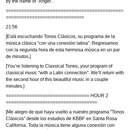
by the name of “Angel”.
=============================================
==============================
21:56
[Está escuchando Tonos Clásicos, su programa de la
música clásica “con una conexión latina”. Regresamos
con la segunda hora de esta hermosa música en un par
de minutos.]
[You’re listening to Classical Tones, your program of
classical music “with a Latin connection”. We’ll return with
the second hour of this beautiful music in a couple
minutes.]
================================ HOUR 2
===================================
[Me alegro de que haya vuelto a nuestro programa “Tonos
Clásicos” desde los estudios de KBBF en Santa Rosa
California. Toda la música tiene alguna conexión con