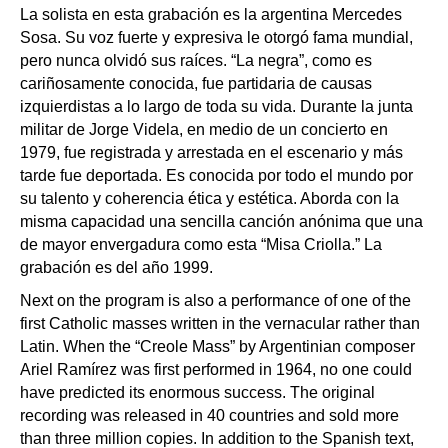
La solista en esta grabación es la argentina Mercedes
Sosa. Su voz fuerte y expresiva le otorgó fama mundial,
pero nunca olvidó sus raíces. “La negra”, como es
cariñosamente conocida, fue partidaria de causas
izquierdistas a lo largo de toda su vida. Durante la junta
militar de Jorge Videla, en medio de un concierto en
1979, fue registrada y arrestada en el escenario y más
tarde fue deportada. Es conocida por todo el mundo por
su talento y coherencia ética y estética. Aborda con la
misma capacidad una sencilla canción anónima que una
de mayor envergadura como esta “Misa Criolla.” La
grabación es del año 1999.
Next on the program is also a performance of one of the
first Catholic masses written in the vernacular rather than
Latin. When the “Creole Mass” by Argentinian composer
Ariel Ramírez was first performed in 1964, no one could
have predicted its enormous success. The original
recording was released in 40 countries and sold more
than three million copies. In addition to the Spanish text,