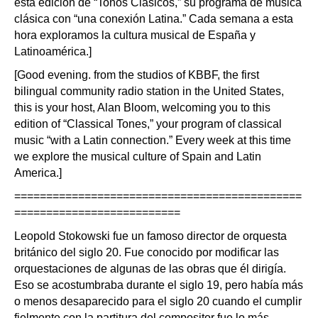
esta edición de “Tonos Clásicos,” su programa de música
clásica con “una conexión Latina.” Cada semana a esta
hora exploramos la cultura musical de España y
Latinoamérica.]
[Good evening. from the studios of KBBF, the first
bilingual community radio station in the United States,
this is your host, Alan Bloom, welcoming you to this
edition of “Classical Tones,” your program of classical
music “with a Latin connection.” Every week at this time
we explore the musical culture of Spain and Latin
America.]
=============================================
==========================
Leopold Stokowski fue un famoso director de orquesta
británico del siglo 20. Fue conocido por modificar las
orquestaciones de algunas de las obras que él dirigía.
Eso se acostumbraba durante el siglo 19, pero había más
o menos desaparecido para el siglo 20 cuando el cumplir
fielmente con la partitura del compositor fue lo más