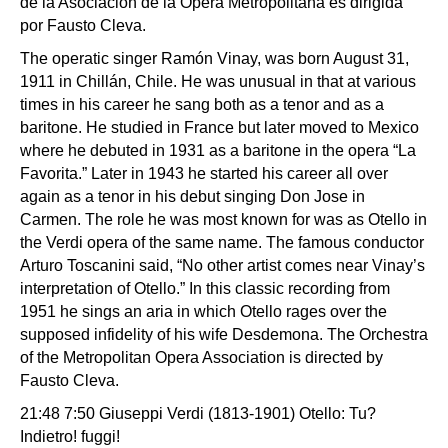
de la Asociación de la Ópera Metropolitana es dirigida
por Fausto Cleva.
The operatic singer Ramón Vinay, was born August 31,
1911 in Chillán, Chile. He was unusual in that at various
times in his career he sang both as a tenor and as a
baritone. He studied in France but later moved to Mexico
where he debuted in 1931 as a baritone in the opera “La
Favorita.” Later in 1943 he started his career all over
again as a tenor in his debut singing Don Jose in
Carmen. The role he was most known for was as Otello in
the Verdi opera of the same name. The famous conductor
Arturo Toscanini said, “No other artist comes near Vinay’s
interpretation of Otello.” In this classic recording from
1951 he sings an aria in which Otello rages over the
supposed infidelity of his wife Desdemona. The Orchestra
of the Metropolitan Opera Association is directed by
Fausto Cleva.
21:48 7:50 Giuseppi Verdi (1813-1901) Otello: Tu?
Indietro! fuggi!