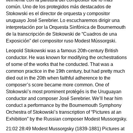
común. Uno de los protegidos más destacados de
Stokowski es el director de orquesta y compositor
uruguayo José Serebrier. Lo escucharemos dirigir una
interpretación por la Orquesta Sinfónica de Bournemouth
de la transcripción de Stokowski de “Cuadros de una
Exposición” del compositor ruso Modest Mússorgski.
Leopold Stokowski was a famous 20th-century British
conductor. He was known for modifying the orchestrations
of some of the works that he conducted. That was a
common practice in the 19th century, but had pretty much
died out in the 20th when faithful adherence to the
composer’s score became more common. One of
Stokowski’s most prominent protégés is the Uruguayan
conductor and composer José Serebrier. We’ll hear him
conduct a performance by the Bournemouth Symphony
Orchestra of Stokowski’s transcription of “Pictures at an
Exhibition” by the Russian composer Modest Mussorgsky.
21:02 28:49 Modest Mussorgsky (1839-1881) Pictures at