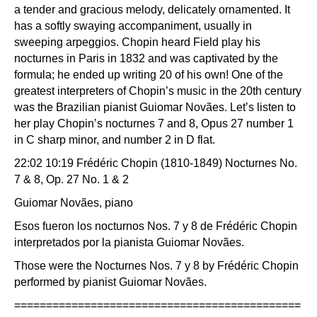
a tender and gracious melody, delicately ornamented. It
has a softly swaying accompaniment, usually in
sweeping arpeggios. Chopin heard Field play his
nocturnes in Paris in 1832 and was captivated by the
formula; he ended up writing 20 of his own! One of the
greatest interpreters of Chopin’s music in the 20th century
was the Brazilian pianist Guiomar Novães. Let’s listen to
her play Chopin’s nocturnes 7 and 8, Opus 27 number 1
in C sharp minor, and number 2 in D flat.
22:02 10:19 Frédéric Chopin (1810-1849) Nocturnes No.
7 & 8, Op. 27 No. 1 & 2
Guiomar Novães, piano
Esos fueron los nocturnos Nos. 7 y 8 de Frédéric Chopin
interpretados por la pianista Guiomar Novães.
Those were the Nocturnes Nos. 7 y 8 by Frédéric Chopin
performed by pianist Guiomar Novães.
=============================================