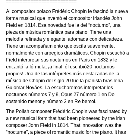
==========================
Al compositor polaco Frédéric Chopin le fascinó la nueva
forma musical que inventó el compositor irlandés John
Field en 1814. Esa novedad fue la del “nocturno”, una
pieza de música romántica para piano. Tiene una
melodía refinada y elegante, adornada con delicadeza.
Tiene un acompañamiento que oscila suavemente,
normalmente con arpegios dramáticos. Chopin escuchó a
Field interpretar sus nocturnos en Paris en 1832 y le
encantó la fórmula; ¡a final, él escribió20 nocturnos
propios! Una de las intérpretes más destacadas de la
música de Chopin del siglo 20 fue la pianista brasileña
Guiomar Novães. La escucharemos interpretar los
nocturnos números 7 y 8, Opus 27 número 1 en Do
sostenido menor y número 2 en Re bemol.
The Polish composer Frédéric Chopin was fascinated by
a new musical form that had been pioneered by the Irish
composer John Field in 1814. That innovation was the
“nocturne”, a piece of romantic music for the piano. It has