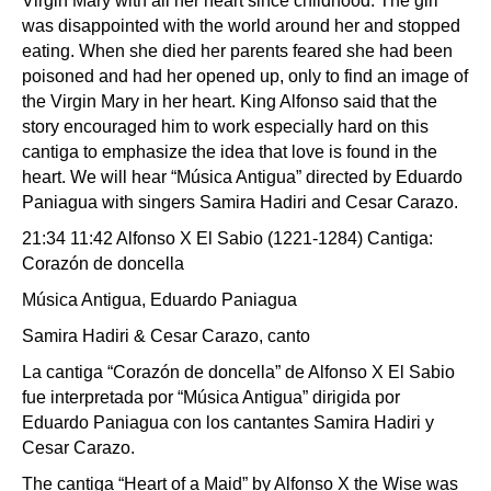
Virgin Mary with all her heart since childhood. The girl
was disappointed with the world around her and stopped
eating. When she died her parents feared she had been
poisoned and had her opened up, only to find an image of
the Virgin Mary in her heart. King Alfonso said that the
story encouraged him to work especially hard on this
cantiga to emphasize the idea that love is found in the
heart. We will hear “Música Antigua” directed by Eduardo
Paniagua with singers Samira Hadiri and Cesar Carazo.
21:34 11:42 Alfonso X El Sabio (1221-1284) Cantiga:
Corazón de doncella
Música Antigua, Eduardo Paniagua
Samira Hadiri & Cesar Carazo, canto
La cantiga “Corazón de doncella” de Alfonso X El Sabio
fue interpretada por “Música Antigua” dirigida por
Eduardo Paniagua con los cantantes Samira Hadiri y
Cesar Carazo.
The cantiga “Heart of a Maid” by Alfonso X the Wise was