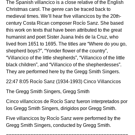
The Spanish villancico is a close relative of the English
Christmas carol. The genre can be traced back to
medieval times. We’ll hear five villancicos by the 20th-
century Costa Rican composer Rocío Sanz. She based
this work on texts that have been attributed to the great
humanist and poet Sister Juana Inés de la Cruz, who
lived from 1651 to 1695. The titles are “Where do you go,
shepherd boys?”, “Yonder flower of the country”,
“Villancico of the little shepherds”, “Villancico of the little
black children”, and “Villancico of the shepherdesses”.
They are performed here by the Gregg Smith Singers.
22:47 8:05 Rocío Sanz (1934-1993) Cinco Villancicos
The Gregg Smith Singers, Gregg Smith
Cinco villancicos de Rocío Sanz fueron interpretados por
los Gregg Smith Singers, dirigidos por Gregg Smith.
Five villancicos by Rocío Sanz were performed by the
Gregg Smith Singers, conducted by Gregg Smith.