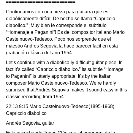
==========================
Continuamos con una pieza para guitarra que es
diabólicamente difícil. De hecho se llama “Capriccio
diabolico.” ¡Muy bien le corresponde el subtitulo
“Homenaje a Paganini”! Es del compositor Italiano Mario
Castelnuovo-Tedesco. Poco nos sorprende que el
maestro Andrés Segovia la hace parecer fácil en esta
grabación clásica del año 1954.
Let’s continue with a diabolically-difficult guitar piece. In
fact it’s called “Capriccio diabolico.” Its subtitle “Homage
to Paganini” is utterly appropriate! It’s by the Italian
composer Mario Castelnuovo-Tedesco. We’re hardly
surprised that Andrés Segovia makes it sound easy in this
classic recording from 1954.
22:13 9:15 Mario Castelnuovo-Tedesco(1895-1968)
Capriccio diabolico
Andrés Segovia, guitar
Está escuchando Tonos Clásicos, el programa de la