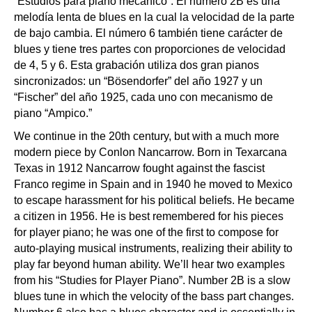
“Estudios para piano mecánico”. El número 2B es una
melodía lenta de blues en la cual la velocidad de la parte
de bajo cambia. El número 6 también tiene carácter de
blues y tiene tres partes con proporciones de velocidad
de 4, 5 y 6. Esta grabación utiliza dos gran pianos
sincronizados: un “Bösendorfer” del año 1927 y un
“Fischer” del año 1925, cada uno con mecanismo de
piano “Ampico.”
We continue in the 20th century, but with a much more
modern piece by Conlon Nancarrow. Born in Texarcana
Texas in 1912 Nancarrow fought against the fascist
Franco regime in Spain and in 1940 he moved to Mexico
to escape harassment for his political beliefs. He became
a citizen in 1956. He is best remembered for his pieces
for player piano; he was one of the first to compose for
auto-playing musical instruments, realizing their ability to
play far beyond human ability. We’ll hear two examples
from his “Studies for Player Piano”. Number 2B is a slow
blues tune in which the velocity of the bass part changes.