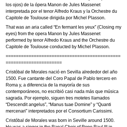
los ojos) de la ópera Manon de Jules Massenet
interpretada por el tenor Alfredo Kraus y la Orchestre du
Capitole de Toulouse dirigida por Michel Plasson.
That was an aria called “En fermant les yeux” (Closing my
eyes) from the opera Manon by Jules Massenet
performed by tenor Alfredo Kraus and the Orchestre du
Capitole de Toulouse conducted by Michel Plasson.
=============================================
======================
Cristóbal de Morales nació en Sevilla alrededor del año
1500. Fue cantante del Coro Papal de Pablo tercero en
Roma y, a diferencia de la mayoría de sus
contemporáneos, no escribió casi nada más que música
sagrada. Por ejemplo, siguen tres motetes llamados
“Descendit angelus”, “Manus tuae Domine” y “Quanti
mercenari” interpretados por el Consortium Carissimi.
Cristóbal de Morales was born in Seville around 1500.
He was a singer in the Papal Choir of Pope Paul III in