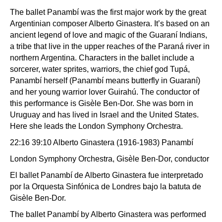
The ballet Panambí was the first major work by the great
Argentinian composer Alberto Ginastera. It’s based on an
ancient legend of love and magic of the Guaraní Indians,
a tribe that live in the upper reaches of the Paraná river in
northern Argentina. Characters in the ballet include a
sorcerer, water sprites, warriors, the chief god Tupá,
Panambí herself (Panambí means butterfly in Guaraní)
and her young warrior lover Guirahú. The conductor of
this performance is Gisèle Ben-Dor. She was born in
Uruguay and has lived in Israel and the United States.
Here she leads the London Symphony Orchestra.
22:16 39:10 Alberto Ginastera (1916-1983) Panambí
London Symphony Orchestra, Gisèle Ben-Dor, conductor
El ballet Panambí de Alberto Ginastera fue interpretado
por la Orquesta Sinfónica de Londres bajo la batuta de
Gisèle Ben-Dor.
The ballet Panambí by Alberto Ginastera was performed