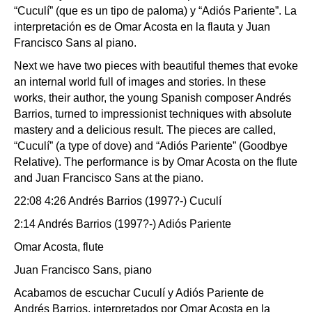
“Cuculí” (que es un tipo de paloma) y “Adiós Pariente”. La
interpretación es de Omar Acosta en la flauta y Juan
Francisco Sans al piano.
Next we have two pieces with beautiful themes that evoke
an internal world full of images and stories. In these
works, their author, the young Spanish composer Andrés
Barrios, turned to impressionist techniques with absolute
mastery and a delicious result. The pieces are called,
“Cuculí” (a type of dove) and “Adiós Pariente” (Goodbye
Relative). The performance is by Omar Acosta on the flute
and Juan Francisco Sans at the piano.
22:08 4:26 Andrés Barrios (1997?-) Cuculí
2:14 Andrés Barrios (1997?-) Adiós Pariente
Omar Acosta, flute
Juan Francisco Sans, piano
Acabamos de escuchar Cuculí y Adiós Pariente de
Andrés Barrios, interpretados por Omar Acosta en la