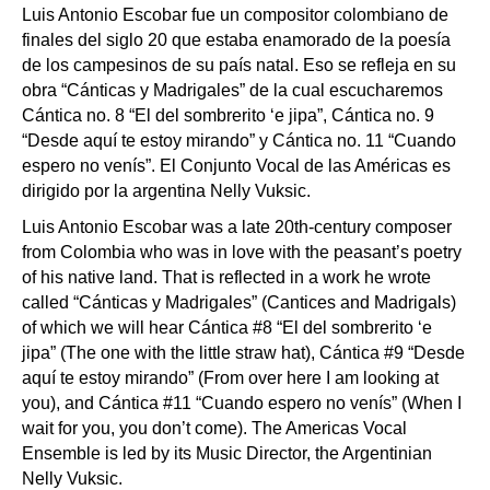
Luis Antonio Escobar fue un compositor colombiano de
finales del siglo 20 que estaba enamorado de la poesía
de los campesinos de su país natal. Eso se refleja en su
obra “Cánticas y Madrigales” de la cual escucharemos
Cántica no. 8 “El del sombrerito ‘e jipa”, Cántica no. 9
“Desde aquí te estoy mirando” y Cántica no. 11 “Cuando
espero no venís”. El Conjunto Vocal de las Américas es
dirigido por la argentina Nelly Vuksic.
Luis Antonio Escobar was a late 20th-century composer
from Colombia who was in love with the peasant’s poetry
of his native land. That is reflected in a work he wrote
called “Cánticas y Madrigales” (Cantices and Madrigals)
of which we will hear Cántica #8 “El del sombrerito ‘e
jipa” (The one with the little straw hat), Cántica #9 “Desde
aquí te estoy mirando” (From over here I am looking at
you), and Cántica #11 “Cuando espero no venís” (When I
wait for you, you don’t come). The Americas Vocal
Ensemble is led by its Music Director, the Argentinian
Nelly Vuksic.