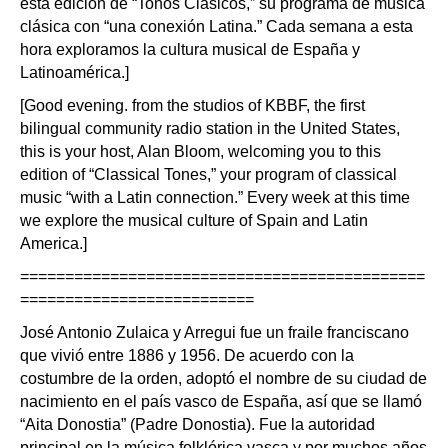
esta edición de “Tonos Clásicos,” su programa de música
clásica con “una conexión Latina.” Cada semana a esta
hora exploramos la cultura musical de España y
Latinoamérica.]
[Good evening. from the studios of KBBF, the first
bilingual community radio station in the United States,
this is your host, Alan Bloom, welcoming you to this
edition of “Classical Tones,” your program of classical
music “with a Latin connection.” Every week at this time
we explore the musical culture of Spain and Latin
America.]
=============================================
==========================
José Antonio Zulaica y Arregui fue un fraile franciscano
que vivió entre 1886 y 1956. De acuerdo con la
costumbre de la orden, adoptó el nombre de su ciudad de
nacimiento en el país vasco de España, así que se llamó
“Aita Donostia” (Padre Donostia). Fue la autoridad
principal en la música folklórica vasca y por muchos años