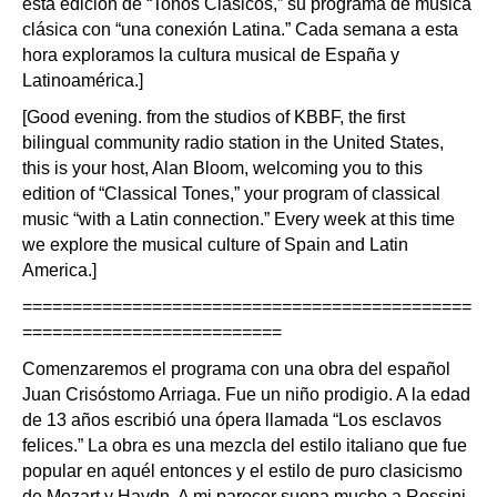
esta edición de “Tonos Clásicos,” su programa de música
clásica con “una conexión Latina.” Cada semana a esta
hora exploramos la cultura musical de España y
Latinoamérica.]
[Good evening. from the studios of KBBF, the first
bilingual community radio station in the United States,
this is your host, Alan Bloom, welcoming you to this
edition of “Classical Tones,” your program of classical
music “with a Latin connection.” Every week at this time
we explore the musical culture of Spain and Latin
America.]
=============================================
==========================
Comenzaremos el programa con una obra del español
Juan Crisóstomo Arriaga. Fue un niño prodigio. A la edad
de 13 años escribió una ópera llamada “Los esclavos
felices.” La obra es una mezcla del estilo italiano que fue
popular en aquél entonces y el estilo de puro clasicismo
de Mozart y Haydn. A mi parecer suena mucho a Rossini.