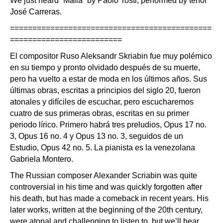
We just heard “Malia” by Paolo Tosti, performed by tenor
José Carreras.
=============================================
=========================
El compositor Ruso Aleksandr Skriabin fue muy polémico
en su tiempo y pronto olvidado después de su muerte,
pero ha vuelto a estar de moda en los últimos años. Sus
últimas obras, escritas a principios del siglo 20, fueron
atonales y difíciles de escuchar, pero escucharemos
cuatro de sus primeras obras, escritas en su primer
periodo lírico. Primero habrá tres preludios, Opus 17 no.
3, Opus 16 no. 4 y Opus 13 no. 3, seguidos de un
Estudio, Opus 42 no. 5. La pianista es la venezolana
Gabriela Montero.
The Russian composer Alexander Scriabin was quite
controversial in his time and was quickly forgotten after
his death, but has made a comeback in recent years. His
later works, written at the beginning of the 20th century,
were atonal and challenging to listen to, but we’ll hear