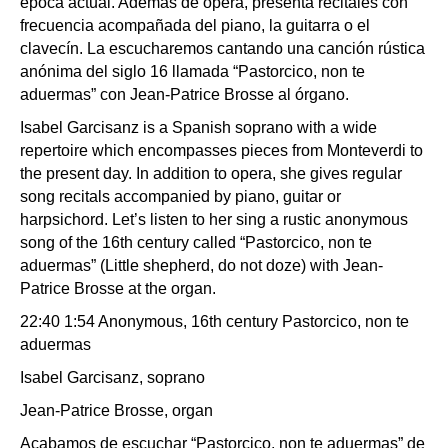
época actual. Además de ópera, presenta recitales con
frecuencia acompañada del piano, la guitarra o el
clavecín. La escucharemos cantando una canción rústica
anónima del siglo 16 llamada “Pastorcico, non te
aduermas” con Jean-Patrice Brosse al órgano.
Isabel Garcisanz is a Spanish soprano with a wide
repertoire which encompasses pieces from Monteverdi to
the present day. In addition to opera, she gives regular
song recitals accompanied by piano, guitar or
harpsichord. Let’s listen to her sing a rustic anonymous
song of the 16th century called “Pastorcico, non te
aduermas” (Little shepherd, do not doze) with Jean-
Patrice Brosse at the organ.
22:40 1:54 Anonymous, 16th century Pastorcico, non te
aduermas
Isabel Garcisanz, soprano
Jean-Patrice Brosse, organ
Acabamos de escuchar “Pastorcico, non te aduermas” de