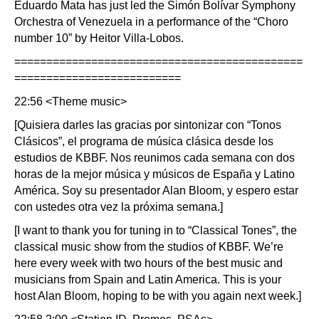
Eduardo Mata has just led the Simón Bolívar Symphony
Orchestra of Venezuela in a performance of the “Choro
number 10” by Heitor Villa-Lobos.
=============================================
==========================
22:56 <Theme music>
[Quisiera darles las gracias por sintonizar con “Tonos
Clásicos”, el programa de música clásica desde los
estudios de KBBF. Nos reunimos cada semana con dos
horas de la mejor música y músicos de España y Latino
América. Soy su presentador Alan Bloom, y espero estar
con ustedes otra vez la próxima semana.]
[I want to thank you for tuning in to “Classical Tones”, the
classical music show from the studios of KBBF. We’re
here every week with two hours of the best music and
musicians from Spain and Latin America. This is your
host Alan Bloom, hoping to be with you again next week.]