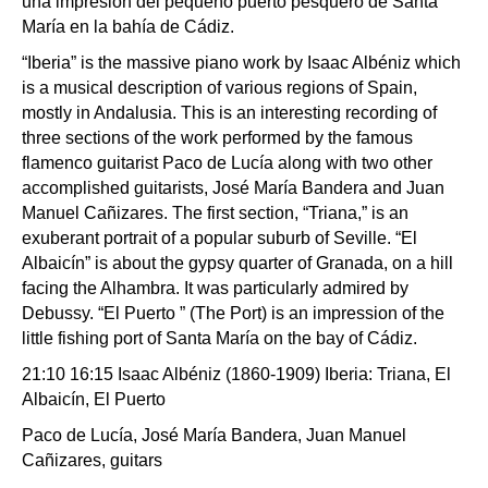
una impresión del pequeño puerto pesquero de Santa
María en la bahía de Cádiz.
“Iberia” is the massive piano work by Isaac Albéniz which
is a musical description of various regions of Spain,
mostly in Andalusia. This is an interesting recording of
three sections of the work performed by the famous
flamenco guitarist Paco de Lucía along with two other
accomplished guitarists, José María Bandera and Juan
Manuel Cañizares. The first section, “Triana,” is an
exuberant portrait of a popular suburb of Seville. “El
Albaicín” is about the gypsy quarter of Granada, on a hill
facing the Alhambra. It was particularly admired by
Debussy. “El Puerto ” (The Port) is an impression of the
little fishing port of Santa María on the bay of Cádiz.
21:10 16:15 Isaac Albéniz (1860-1909) Iberia: Triana, El
Albaicín, El Puerto
Paco de Lucía, José María Bandera, Juan Manuel
Cañizares, guitars