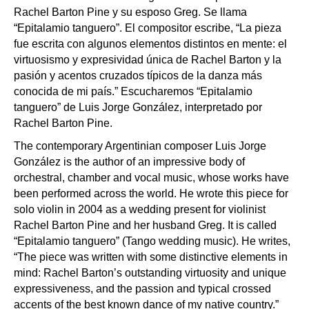
Rachel Barton Pine y su esposo Greg. Se llama
“Epitalamio tanguero”. El compositor escribe, “La pieza
fue escrita con algunos elementos distintos en mente: el
virtuosismo y expresividad única de Rachel Barton y la
pasión y acentos cruzados típicos de la danza más
conocida de mi país.” Escucharemos “Epitalamio
tanguero” de Luis Jorge González, interpretado por
Rachel Barton Pine.
The contemporary Argentinian composer Luis Jorge
González is the author of an impressive body of
orchestral, chamber and vocal music, whose works have
been performed across the world. He wrote this piece for
solo violin in 2004 as a wedding present for violinist
Rachel Barton Pine and her husband Greg. It is called
“Epitalamio tanguero” (Tango wedding music). He writes,
“The piece was written with some distinctive elements in
mind: Rachel Barton’s outstanding virtuosity and unique
expressiveness, and the passion and typical crossed
accents of the best known dance of my native country.”