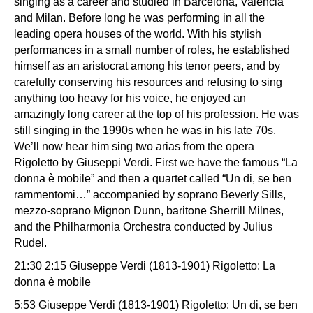
singing as a career and studied in Barcelona, Valencia
and Milan. Before long he was performing in all the
leading opera houses of the world. With his stylish
performances in a small number of roles, he established
himself as an aristocrat among his tenor peers, and by
carefully conserving his resources and refusing to sing
anything too heavy for his voice, he enjoyed an
amazingly long career at the top of his profession. He was
still singing in the 1990s when he was in his late 70s.
We’ll now hear him sing two arias from the opera
Rigoletto by Giuseppi Verdi. First we have the famous “La
donna è mobile” and then a quartet called “Un di, se ben
rammentomi…” accompanied by soprano Beverly Sills,
mezzo-soprano Mignon Dunn, baritone Sherrill Milnes,
and the Philharmonia Orchestra conducted by Julius
Rudel.
21:30 2:15 Giuseppe Verdi (1813-1901) Rigoletto: La
donna è mobile
5:53 Giuseppe Verdi (1813-1901) Rigoletto: Un di, se ben