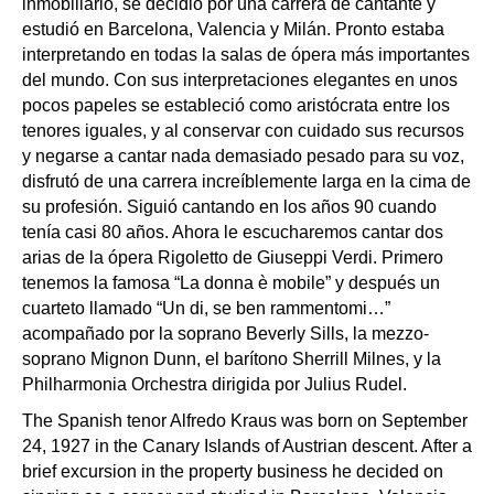
inmobiliario, se decidió por una carrera de cantante y
estudió en Barcelona, Valencia y Milán. Pronto estaba
interpretando en todas la salas de ópera más importantes
del mundo. Con sus interpretaciones elegantes en unos
pocos papeles se estableció como aristócrata entre los
tenores iguales, y al conservar con cuidado sus recursos
y negarse a cantar nada demasiado pesado para su voz,
disfrutó de una carrera increíblemente larga en la cima de
su profesión. Siguió cantando en los años 90 cuando
tenía casi 80 años. Ahora le escucharemos cantar dos
arias de la ópera Rigoletto de Giuseppi Verdi. Primero
tenemos la famosa “La donna è mobile” y después un
cuarteto llamado “Un di, se ben rammentomi…”
acompañado por la soprano Beverly Sills, la mezzo-
soprano Mignon Dunn, el barítono Sherrill Milnes, y la
Philharmonia Orchestra dirigida por Julius Rudel.
The Spanish tenor Alfredo Kraus was born on September
24, 1927 in the Canary Islands of Austrian descent. After a
brief excursion in the property business he decided on