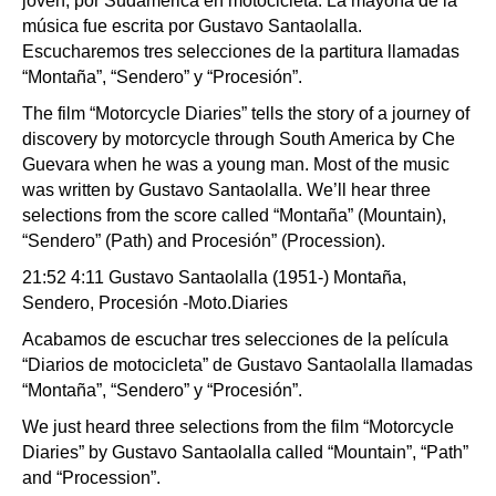
joven, por Sudamérica en motocicleta. La mayoría de la
música fue escrita por Gustavo Santaolalla.
Escucharemos tres selecciones de la partitura llamadas
“Montaña”, “Sendero” y “Procesión”.
The film “Motorcycle Diaries” tells the story of a journey of
discovery by motorcycle through South America by Che
Guevara when he was a young man. Most of the music
was written by Gustavo Santaolalla. We’ll hear three
selections from the score called “Montaña” (Mountain),
“Sendero” (Path) and Procesión” (Procession).
21:52 4:11 Gustavo Santaolalla (1951-) Montaña,
Sendero, Procesión -Moto.Diaries
Acabamos de escuchar tres selecciones de la película
“Diarios de motocicleta” de Gustavo Santaolalla llamadas
“Montaña”, “Sendero” y “Procesión”.
We just heard three selections from the film “Motorcycle
Diaries” by Gustavo Santaolalla called “Mountain”, “Path”
and “Procession”.