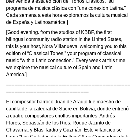
bienvenida a esta edición de “Tonos Clásicos,” su
programa de música clásica con “una conexión Latina.”
Cada semana a esta hora exploramos la cultura musical
de España y Latinoamérica.]
[Good evening. from the studios of KBBF, the first
bilingual community radio station in the United States,
this is your host, Nora Villanueva, welcoming you to this
edition of “Classical Tones,” your program of classical
music “with a Latin connection.” Every week at this time
we explore the musical culture of Spain and Latin
America.]
=============
================================
==============================
El compositor barroco Juan de Araujo fue maestro de
capilla de la catedral de Sucre en Bolivia, donde entrenó
a cuatro compositores criollos importantes, Andrés
Flores, Sebastián de los Rios, Roque Jacinto de
Chavarria, y Blas Tardio y Guzmán. Este villancico se
llama “Los Coflades de la Estleya” (Los Compadres de la