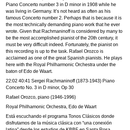
Piano Concerto number 3 in D minor in 1908 while he
was living in Germany. It’s not heard as often as his
famous Concerto number 2. Perhaps that is because it is
the most technically demanding piano work that he ever
wrote. Given that Rachmaninoff is considered by many to
be the most accomplished pianist of the 20th century, it
must be very difficult indeed. Fortunately, the pianist on
this recording is up to the task. Rafael Orozco is
acclaimed as one of the great Spanish pianists. He plays
here with the Royal Philharmonic Orchestra under the
baton of Edo de Waart.
22:02 40:41 Sergei Rachmaninoff (1873-1943) Piano
Concerto No. 3 in D minor, Op 30
Rafael Orozco, piano (1946-1996)
Royal Philhamonic Orchestra, Edo de Waart
Está escuchando el programa Tonos Clásicos donde
disfrutamos de la música clásica con “una conexión
latina” desde los estudios de KBBF en Santa Rosa,