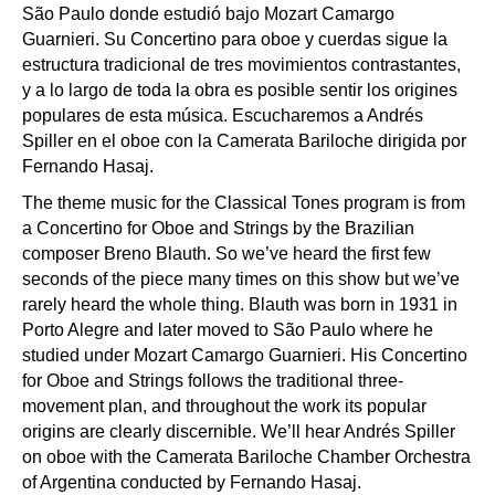
São Paulo donde estudió bajo Mozart Camargo
Guarnieri. Su Concertino para oboe y cuerdas sigue la
estructura tradicional de tres movimientos contrastantes,
y a lo largo de toda la obra es posible sentir los origines
populares de esta música. Escucharemos a Andrés
Spiller en el oboe con la Camerata Bariloche dirigida por
Fernando Hasaj.
The theme music for the Classical Tones program is from
a Concertino for Oboe and Strings by the Brazilian
composer Breno Blauth. So we’ve heard the first few
seconds of the piece many times on this show but we’ve
rarely heard the whole thing. Blauth was born in 1931 in
Porto Alegre and later moved to São Paulo where he
studied under Mozart Camargo Guarnieri. His Concertino
for Oboe and Strings follows the traditional three-
movement plan, and throughout the work its popular
origins are clearly discernible. We’ll hear Andrés Spiller
on oboe with the Camerata Bariloche Chamber Orchestra
of Argentina conducted by Fernando Hasaj.