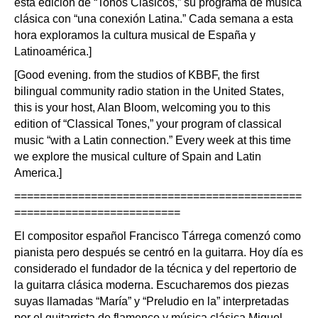
esta edición de “Tonos Clásicos,” su programa de música
clásica con “una conexión Latina.” Cada semana a esta
hora exploramos la cultura musical de España y
Latinoamérica.]
[Good evening. from the studios of KBBF, the first
bilingual community radio station in the United States,
this is your host, Alan Bloom, welcoming you to this
edition of “Classical Tones,” your program of classical
music “with a Latin connection.” Every week at this time
we explore the musical culture of Spain and Latin
America.]
=============================================
==========================
El compositor español Francisco Tárrega comenzó como
pianista pero después se centró en la guitarra. Hoy día es
considerado el fundador de la técnica y del repertorio de
la guitarra clásica moderna. Escucharemos dos piezas
suyas llamadas “María” y “Preludio en la” interpretadas
por el guitarrista de flamenco y música clásica Miguel