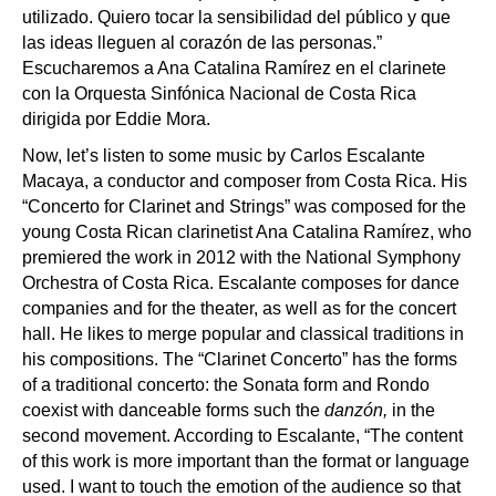
utilizado. Quiero tocar la sensibilidad del público y que
las ideas lleguen al corazón de las personas.”
Escucharemos a Ana Catalina Ramírez en el clarinete
con la Orquesta Sinfónica Nacional de Costa Rica
dirigida por Eddie Mora.
Now, let’s listen to some music by Carlos Escalante
Macaya, a conductor and composer from Costa Rica. His
“Concerto for Clarinet and Strings” was composed for the
young Costa Rican clarinetist Ana Catalina Ramírez, who
premiered the work in 2012 with the National Symphony
Orchestra of Costa Rica. Escalante composes for dance
companies and for the theater, as well as for the concert
hall. He likes to merge popular and classical traditions in
his compositions. The “Clarinet Concerto” has the forms
of a traditional concerto: the Sonata form and Rondo
coexist with danceable forms such the
danzón,
in the
second movement. According to Escalante, “The content
of this work is more important than the format or language
used. I want to touch the emotion of the audience so that