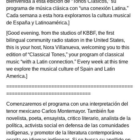
bienvenida a esta edición de “Tonos Clásicos,” su
programa de música clásica con “una conexión Latina.”
Cada semana a esta hora exploramos la cultura musical
de España y Latinoamérica.]
[Good evening. from the studios of KBBF, the first
bilingual community radio station in the United States,
this is your host, Nora Villanueva, welcoming you to this
edition of “Classical Tones,” your program of classical
music “with a Latin connection.” Every week at this time
we explore the musical culture of Spain and Latin
America.]
=============
================================
==============================
Comenzaremos el programa con una interpretación del
tenor mexicano Carlos Montemayor. También fue
novelista, poeta, ensayista, critico literario, analista de la
política, activista social en defensa de las comunidades
indígenas, y promotor de la literatura contemporánea
escrita en idiomas indígenas. Si se busca su apellido en