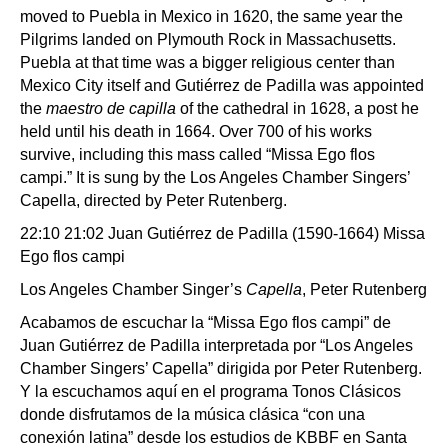
moved to Puebla in Mexico in 1620, the same year the
Pilgrims landed on Plymouth Rock in Massachusetts.
Puebla at that time was a bigger religious center than
Mexico City itself and Gutiérrez de Padilla was appointed
the
maestro de capilla
of the cathedral in 1628, a post he
held until his death in 1664. Over 700 of his works
survive, including this mass called “Missa Ego flos
campi.” It is sung by the Los Angeles Chamber Singers’
Capella, directed by Peter Rutenberg.
22:10 21:02 Juan Gutiérrez de Padilla (1590-1664) Missa
Ego flos campi
Los Angeles Chamber Singer’s
Capella
, Peter Rutenberg
Acabamos de escuchar la “Missa Ego flos campi” de
Juan Gutiérrez de Padilla interpretada por “Los Angeles
Chamber Singers’ Capella” dirigida por Peter Rutenberg.
Y la escuchamos aquí en el programa Tonos Clásicos
donde disfrutamos de la música clásica “con una
conexión latina” desde los estudios de KBBF en Santa