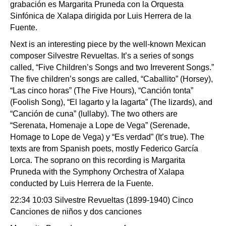
grabación es Margarita Pruneda con la Orquesta
Sinfónica de Xalapa dirigida por Luis Herrera de la
Fuente.
Next is an interesting piece by the well-known Mexican
composer Silvestre Revueltas. It’s a series of songs
called, “Five Children’s Songs and two Irreverent Songs.”
The five children’s songs are called, “Caballito” (Horsey),
“Las cinco horas” (The Five Hours), “Canción tonta”
(Foolish Song), “El lagarto y la lagarta” (The lizards), and
“Canción de cuna” (lullaby). The two others are
“Serenata, Homenaje a Lope de Vega” (Serenade,
Homage to Lope de Vega) y “Es verdad” (It’s true). The
texts are from Spanish poets, mostly Federico García
Lorca. The soprano on this recording is Margarita
Pruneda with the Symphony Orchestra of Xalapa
conducted by Luis Herrera de la Fuente.
22:34 10:03 Silvestre Revueltas (1899-1940) Cinco
Canciones de niños y dos canciones