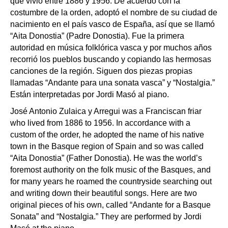
que vivió entre 1886 y 1956. De acuerdo con la
costumbre de la orden, adoptó el nombre de su ciudad de
nacimiento en el país vasco de España, así que se llamó
“Aita Donostia” (Padre Donostia). Fue la primera
autoridad en música folklórica vasca y por muchos años
recorrió los pueblos buscando y copiando las hermosas
canciones de la región. Siguen dos piezas propias
llamadas “Andante para una sonata vasca” y “Nostalgia.”
Están interpretadas por Jordi Masó al piano.
José Antonio Zulaica y Arregui was a Franciscan friar
who lived from 1886 to 1956. In accordance with a
custom of the order, he adopted the name of his native
town in the Basque region of Spain and so was called
“Aita Donostia” (Father Donostia). He was the world’s
foremost authority on the folk music of the Basques, and
for many years he roamed the countryside searching out
and writing down their beautiful songs. Here are two
original pieces of his own, called “Andante for a Basque
Sonata” and “Nostalgia.” They are performed by Jordi