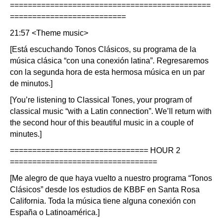
=============================================
==========================
21:57 <Theme music>
[Está escuchando Tonos Clásicos, su programa de la
música clásica “con una conexión latina”. Regresaremos
con la segunda hora de esta hermosa música en un par
de minutos.]
[You’re listening to Classical Tones, your program of
classical music “with a Latin connection”. We’ll return with
the second hour of this beautiful music in a couple of
minutes.]
=============================== HOUR 2
=================================
[Me alegro de que haya vuelto a nuestro programa “Tonos
Clásicos” desde los estudios de KBBF en Santa Rosa
California. Toda la música tiene alguna conexión con
España o Latinoamérica.]