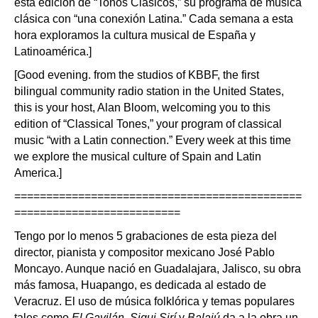
esta edición de “Tonos Clásicos,” su programa de música
clásica con “una conexión Latina.” Cada semana a esta
hora exploramos la cultura musical de España y
Latinoamérica.]
[Good evening. from the studios of KBBF, the first
bilingual community radio station in the United States,
this is your host, Alan Bloom, welcoming you to this
edition of “Classical Tones,” your program of classical
music “with a Latin connection.” Every week at this time
we explore the musical culture of Spain and Latin
America.]
=============================================
==========================
Tengo por lo menos 5 grabaciones de esta pieza del
director, pianista y compositor mexicano José Pablo
Moncayo. Aunque nació en Guadalajara, Jalisco, su obra
más famosa, Huapango, es dedicada al estado de
Veracruz. El uso de música folklórica y temas populares
tales como
El Gavilán, Siqui Sirí
y
Balajú
da a la obra un