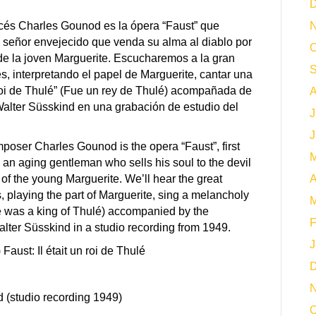
D
cés Charles Gounod es la ópera “Faust” que
N
un señor envejecido que venda su alma al diablo por
O
 de la joven Marguerite. Escucharemos a la gran
S
s, interpretando el papel de Marguerite, cantar una
 roi de Thulé” (Fue un rey de Thulé) acompañada de
A
 Walter Süsskind en una grabación de estudio del
J
J
oser Charles Gounod is the opera “Faust”, first
M
 an aging gentleman who sells his soul to the devil
of the young Marguerite. We’ll hear the great
A
 playing the part of Marguerite, sing a melancholy
M
(He was a king of Thulé) accompanied by the
F
ter Süsskind in a studio recording from 1949.
J
ust: Il était un roi de Thulé
D
N
 (studio recording 1949)
O