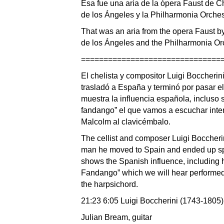
Esa fue una aria de la ópera Faust de C
de los Ángeles y la Philharmonia Orchest
That was an aria from the opera Faust 
de los Ángeles and the Philharmonia Or
===============================
El chelista y compositor Luigi Boccherin
trasladó a España y terminó por pasar el
muestra la influencia española, incluso 
fandango” el que vamos a escuchar inter
Malcolm al clavicémbalo.
The cellist and composer Luigi Boccherin
man he moved to Spain and ended up spen
shows the Spanish influence, including hi
Fandango” which we will hear performed
the harpsichord.
21:23 6:05 Luigi Boccherini (1743-1805
Julian Bream, guitar