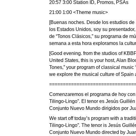
20:57 3:00 Station ID, Promos, PSAs
21:00 1:00 <Theme music>
[Buenas noches. Desde los estudios de 
los Estados Unidos, soy su presentador,
de “Tonos Clásicos,” su programa de mú
semana a esta hora exploramos la cultu
[Good evening. from the studios of KBBF, 
United States, this is your host, Alan Bl
Tones,” your program of classical music “
we explore the musical culture of Spain 
===============================
Comenzaremos el programa de hoy con un
Tilingo-Lingo”. El tenor es Jesús Guillé
Conjunto Nuevo Mundo dirigidos por Ju
We start off today’s program with a tradi
Tilingo-Lingo”. The tenor is Jesús Guil
Conjunto Nuevo Mundo directed by Juan