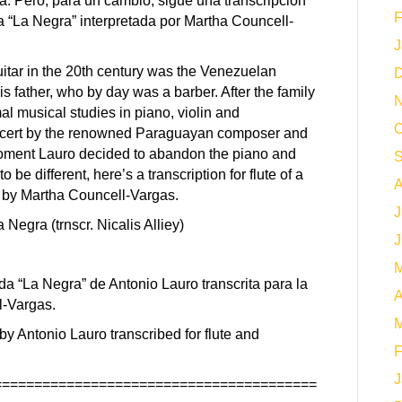
rra. Pero, para un cambio, sigue una transcripción
F
a “La Negra” interpretada por Martha Councell-
J
uitar in the 20th century was the Venezuelan
D
s father, who by day was a barber. After the family
N
l musical studies in piano, violin and
O
oncert by the renowned Paraguayan composer and
 moment Lauro decided to abandon the piano and
S
o be different, here’s a transcription for flute of a
A
d by Martha Councell-Vargas.
J
Negra (trnscr. Nicalis Alliey)
J
M
 “La Negra” de Antonio Lauro transcrita para la
A
l-Vargas.
M
by Antonio Lauro transcribed for flute and
F
J
========================================