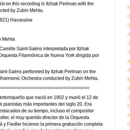
ist on this recording is Itzhak Perlman with the
N
cted by Zubin Mehta.
O
1921) Havanaise
S
A
n Mehta
J
mille Saint-Saëns interpretada por Itzhak
J
Orquesta Filarmónica de Nueva York dirigida por
M
A
aint-Saëns performed by Itzhak Perlman on the
ilharmonic Orchestra conducted by Zubin Mehta.
M
===================================
F
ertorriqueño que nació en 1902 y murió el 12 de
J
s pianistas más importantes del siglo 20. Era
D
tacados de su tiempo, incluso el compositor
N
ler, el muy querido director de la Orquesta
 y Fiedler hicieron la primera grabación completa
O