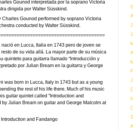
harles Gounod interpretada por la soprano Victoria
S
ra dirigida por Walter Süsskind.
A
by Charles Gounod performed by soprano Victoria
J
chestra conducted by Walter Süsskind.
J
========================================
M
i nació en Lucca, Italia en 1743 pero de joven se
 resto de su vida allá. La mayor parte de su música
A
su quinteto para guitarra llamado “Introducción y
M
pretado por Julian Bream en la guitarra y George
F
J
i was born in Lucca, Italy in 1743 but as a young
ding the rest of his life there. Much of his music
D
s guitar quintet called “Introduction and
N
 by Julian Bream on guitar and George Malcolm at
O
S
) Introduction and Fandango
A