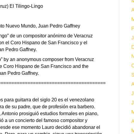
M
ruz) El Tilingo-Lingo
A
M
nto Nuevo Mundo, Juan Pedro Gaffney
F
Lingo” de un compositor anónimo de Veracruz
J
con el Coro Hispano de San Francisco y el
D
an Pedro Gaffney.
N
ngo” by an anonymous composer from Veracruz
O
the Coro Hispano de San Francisco and the
an Pedro Gaffney.
S
========================================
A
J
para guitarra del siglo 20 es el venezolano
J
rra de su padre, que de profesión era barbero.
M
, Antonio prosiguió estudios formales en piano,
ió a un concierto del famoso compositor y
A
y desde ese momento Lauro decidió abandonar el
M