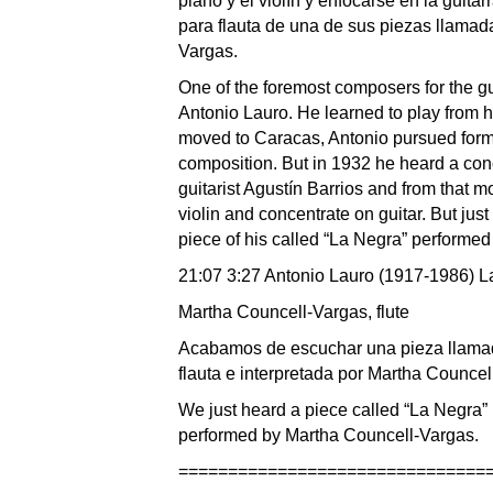
piano y el violín y enfocarse en la guita
para flauta de una de sus piezas llamad
Vargas.
One of the foremost composers for the g
Antonio Lauro. He learned to play from hi
moved to Caracas, Antonio pursued forma
composition. But in 1932 he heard a c
guitarist Agustín Barrios and from that
violin and concentrate on guitar. But just t
piece of his called “La Negra” performe
21:07 3:27 Antonio Lauro (1917-1986) La 
Martha Councell-Vargas, flute
Acabamos de escuchar una pieza llamada
flauta e interpretada por Martha Councel
We just heard a piece called “La Negra” 
performed by Martha Councell-Vargas.
===============================