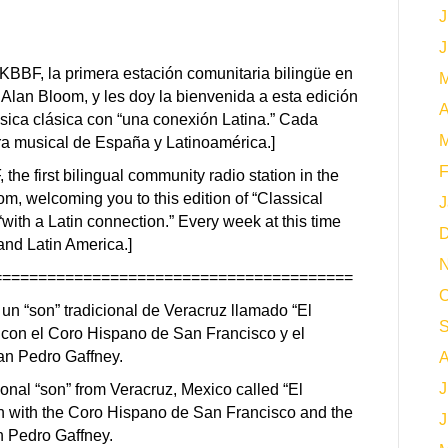
J
J
KBBF, la primera estación comunitaria bilingüe en
M
 Alan Bloom, y les doy la bienvenida a esta edición
A
sica clásica con “una conexión Latina.” Cada
M
ra musical de España y Latinoamérica.]
F
the first bilingual community radio station in the
oom, welcoming you to this edition of “Classical
J
with a Latin connection.” Every week at this time
D
and Latin America.]
N
========================================
O
 “son” tradicional de Veracruz llamado “El
S
n con el Coro Hispano de San Francisco y el
an Pedro Gaffney.
A
J
tional “son” from Veracruz, Mexico called “El
lén with the Coro Hispano de San Francisco and the
J
 Pedro Gaffney.