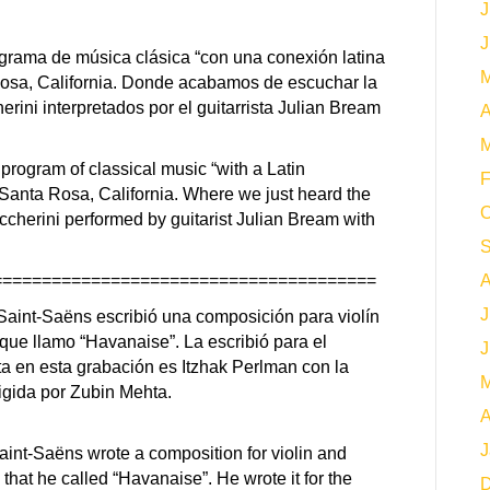
J
J
grama de música clásica “con una conexión latina
M
osa, California. Donde acabamos de escuchar la
rini interpretados por el guitarrista Julian Bream
A
M
 program of classical music “with a Latin
F
 Santa Rosa, California. Where we just heard the
O
cherini performed by guitarist Julian Bream with
S
=======================================
A
J
Saint-Saëns escribió una composición para violín
que llamo “Havanaise”. La escribió para el
J
ista en esta grabación es Itzhak Perlman con la
M
igida por Zubin Mehta.
A
J
int-Saëns wrote a composition for violin and
hat he called “Havanaise”. He wrote it for the
D