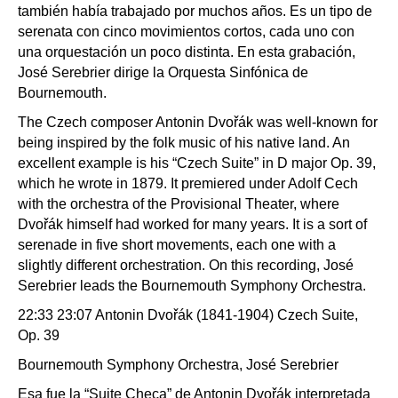
también había trabajado por muchos años. Es un tipo de
serenata con cinco movimientos cortos, cada uno con
una orquestación un poco distinta. En esta grabación,
José Serebrier dirige la Orquesta Sinfónica de
Bournemouth.
The Czech composer Antonin Dvořák was well-known for
being inspired by the folk music of his native land. An
excellent example is his “Czech Suite” in D major Op. 39,
which he wrote in 1879. It premiered under Adolf Cech
with the orchestra of the Provisional Theater, where
Dvořák himself had worked for many years. It is a sort of
serenade in five short movements, each one with a
slightly different orchestration. On this recording, José
Serebrier leads the Bournemouth Symphony Orchestra.
22:33 23:07 Antonin Dvořák (1841-1904) Czech Suite,
Op. 39
Bournemouth Symphony Orchestra, José Serebrier
Esa fue la “Suite Checa” de Antonin Dvořák interpretada