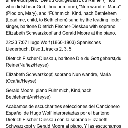
three examples, “Die du Gott gebarst, du Reine” (Thou
who didst bear God, thou pure one), “Nun wandre, Maria”
(Plod on, Mary), and “Führ mich, Kind, nach Bethlehem
(Lead me, child, to Bethlehem) sung by the leading lieder
singer, baritone Dietrich Fischer-Dieskau with soprano
Elizabeth Schwarzkopf and Gerald Moore at the piano.
22:23 7:07 Hugo Wolf (1860-1903) Spanisches
Liederbuch, Disc 1, tracks 2, 3, 5
Dietrich Fischer-Dieskau, baritone Die du Gott gebarst,du
Reine(Nuñez/Heyse)
Elizabeth Schwarzkopf, soprano Nun wandre, Maria
(Ocaña/Heyse)
Gerald Moore, piano Führ mich, Kind,nach
Bethlehem(An/Heyse)
Acabamos de escuchar tres selecciones del Cancionero
Español de Hugo Wolf interpretadas por el barítono
Dietrich Fischer-Dieskau con la soprano Elizabeth
Schwarzkopf y Gerald Moore al piano. Y las escuchamos