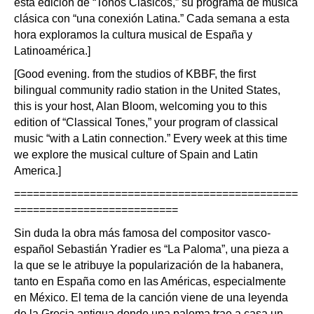
esta edición de “Tonos Clásicos,” su programa de música
clásica con “una conexión Latina.” Cada semana a esta
hora exploramos la cultura musical de España y
Latinoamérica.]
[Good evening. from the studios of KBBF, the first
bilingual community radio station in the United States,
this is your host, Alan Bloom, welcoming you to this
edition of “Classical Tones,” your program of classical
music “with a Latin connection.” Every week at this time
we explore the musical culture of Spain and Latin
America.]
=============================================
==========================
Sin duda la obra más famosa del compositor vasco-
español Sebastián Yradier es “La Paloma”, una pieza a
la que se le atribuye la popularización de la habanera,
tanto en España como en las Américas, especialmente
en México. El tema de la canción viene de una leyenda
de la Grecia antigua donde una paloma trae a casa un