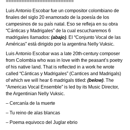
==========================
Luis Antonio Escobar fue un compositor colombiano de
finales del siglo 20 enamorado de la poesía de los
campesinos de su país natal. Eso se refleja en su obra
“Cánticas y Madrigales” de la cual escucharemos 6
madrigales llamados:
(abajo)
. El “Conjunto Vocal de las
Américas” está dirigido por la argentina Nelly Vuksic.
Luis Antonio Escobar was a late 20th-century composer
from Colombia who was in love with the peasant’s poetry
of his native land. That is reflected in a work he wrote
called “Cánticas y Madrigales” (Cantices and Madrigals)
of which we will hear 6 madrigals titled:
(below)
. The
“Americas Vocal Ensemble” is led by its Music Director,
the Argentinian Nelly Vuksic.
– Cercanía de la muerte
– Tu reino de alas blancas
– Poema equivoco del Juglar ebrio