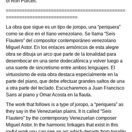
of Ron Purcell.
=============================================
===========================
La obra que sigue es un tipo de joropo, una “periquera”
como se dice en el llano venezolano. Se llama “Seis
Flautero” del compositor contemporáneo venezolano
Miguel Astor. En los enlaces armónicos de esta alegre
obra se dibuja un arco que parte de la tonalidad para
desembocar en una serie dodecafónica y volver luego a
una suerte de sincretismo entre ambos lenguajes. El
virtuosismo de esta obra destaca especialmente en la
parte del piano, que debe efectuar grandes saltos de una
a otra parte del teclado. Escucharemos a Juan Francisco
Sans al piano y Omar Acosta en la flauta.
The work that follows is a type of joropo, a “periquera” as
they say in the Venezuelan plains. It is called “Seis
Flautero” by the contemporary Venezuelan composer
Miguel Astor. In the harmonic linkages that exist in this
joyful work you can see an arc which departs from tonality