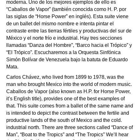
moderna. Uno de los mejores ejemplos de ello es
“Caballos de Vapor” (también conocida como H. P. por
las siglas de “Horse Power” en inglés). Esta suite viene
de un ballet del mismo nombre e intenta pintar el
contraste entre las tierras fértiles y productivas del sur de
México y el norte frío e industrial. Hay tres secciones
llamadas “Danza del Hombre”, “Barco hacia el Trópico” y
“El Trópico”. Escucharemos a la Orquesta Sinfónica
Simón Bolívar de Venezuela bajo la batuta de Eduardo
Mata.
Carlos Chávez, who lived from 1899 to 1978, was the
man who brought Mexico into the world of modern music.
Caballos de Vapor (also known as H.P. for Horse Power,
it’s English title), provides one of the best examples of
that. This suite comes from a ballet of the same name and
is intended to depict the contrast between the fertile and
productive lands of the south of Mexico and the cold.
industrial north. There are three sections called “Dance of
Man”, “Boat to the Tropics” and “The Tropics” We’ll hear