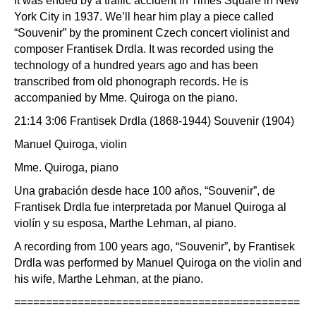
it was ended by a traffic accident in Times Square in New
York City in 1937. We’ll hear him play a piece called
“Souvenir” by the prominent Czech concert violinist and
composer Frantisek Drdla. It was recorded using the
technology of a hundred years ago and has been
transcribed from old phonograph records. He is
accompanied by Mme. Quiroga on the piano.
21:14 3:06 Frantisek Drdla (1868-1944) Souvenir (1904)
Manuel Quiroga, violin
Mme. Quiroga, piano
Una grabación desde hace 100 años, “Souvenir”, de
Frantisek Drdla fue interpretada por Manuel Quiroga al
violín y su esposa, Marthe Lehman, al piano.
A recording from 100 years ago, “Souvenir”, by Frantisek
Drdla was performed by Manuel Quiroga on the violin and
his wife, Marthe Lehman, at the piano.
=============================================