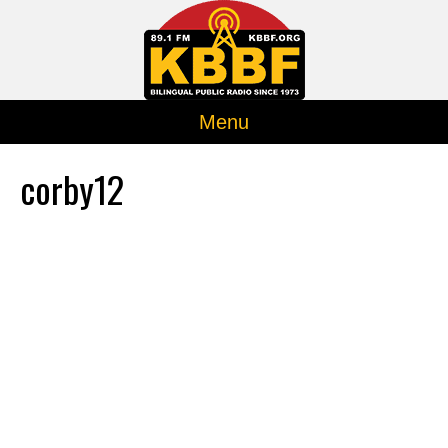
Menu
corby12